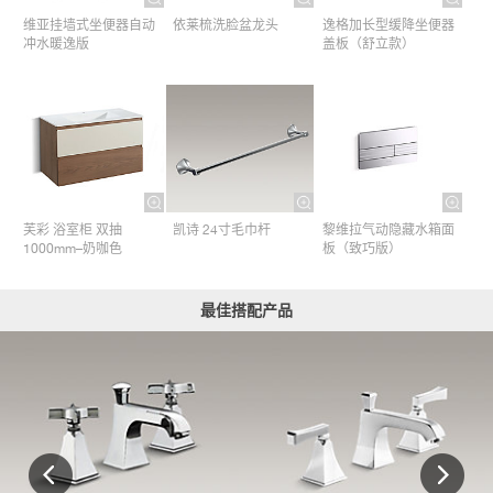
维亚挂墙式坐便器自动
依莱梳洗脸盆龙头
逸格加长型缓降坐便器
冲水暖逸版
盖板（舒立款）
芙彩 浴室柜 双抽
凯诗 24寸毛巾杆​
黎维拉气动隐藏水箱面
1000mm–奶咖色
板（致巧版）
最佳搭配产品