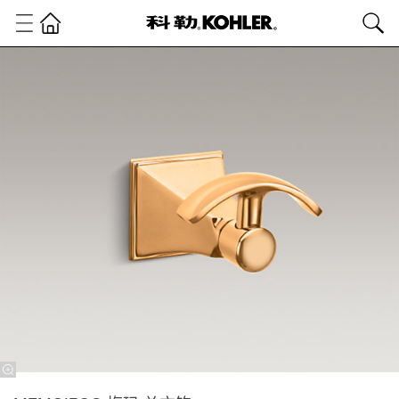
卫
浴
产
品
浴
室
配
件
浴
室
配
件
MEMOIRS®
梅玛 单衣钩