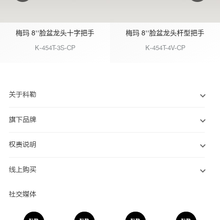
梅玛 8''脸盆龙头十字把手
梅玛 8''脸盆龙头杆型把手
K-454T-3S-CP
K-454T-4V-CP
关于科勒
旗下品牌
权责说明
线上购买
社交媒体