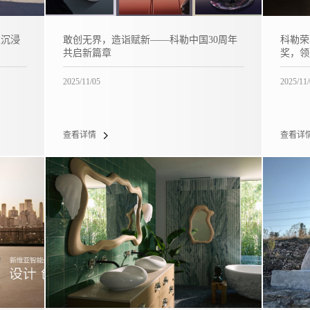
以沉浸
敢创无界，造诣赋新——科勒中国30周年
科勒荣
共启新篇章
奖，领
2025/11/05
2025/11
查看详情
查看详