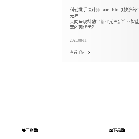
科勒携手设计师Laura Kim联袂演绎
无界”
共同呈现科勒全新亚光黑新维亚智
器的现代优雅
2025/08/11
查看详情
关于科勒
旗下品牌