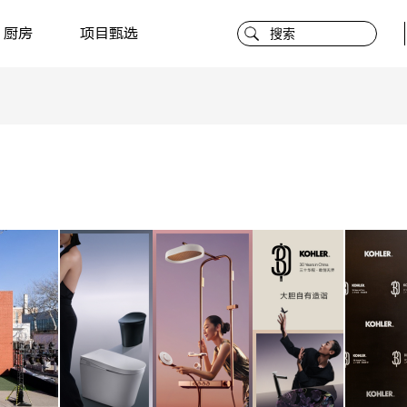
厨房
项目甄选