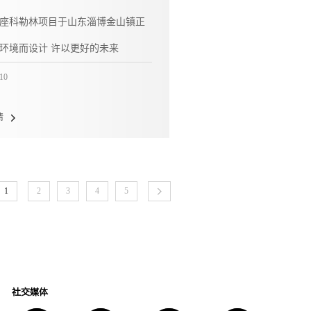
座科勒林项目于山东淄博金山镇正
环境而设计 许以更好的未来
/10
情
1
2
3
4
5
社交媒体