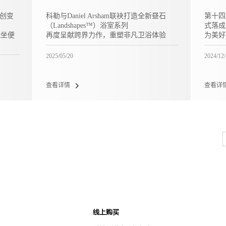
“创变
科勒与Daniel Arsham联袂打造全新昼石
第十四
（Landshapes™）浴室系列
式落成
能坐便
再度呈献跨界力作，重塑非凡卫浴体验
为美好
2025/05/20
2024/12
查看详情
查看详
线上购买