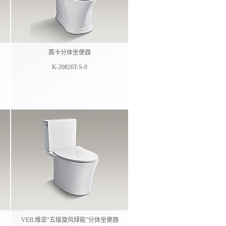
茜卡分体坐便器
K-20826T-S-0
器
VEIL维亚“五级旋风绿能”分体坐便器