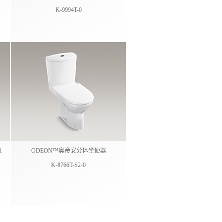
K-9994T-0
风
ODEON™奥帝安分体坐便器
K-8766T-S2-0