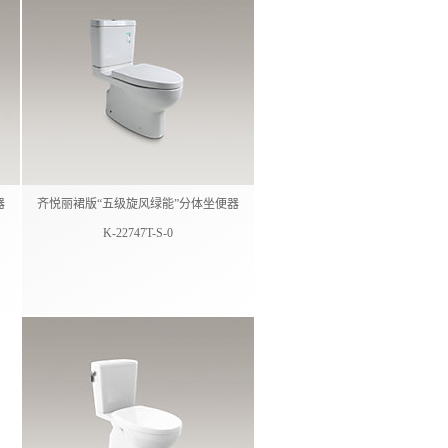
器
齐悦丽裙版“五级旋风绿能”分体坐便器
K-22747T-S-0