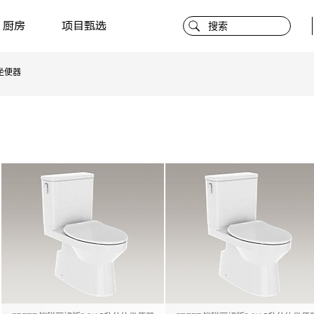
厨房
项目甄选
坐便器