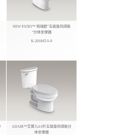
NEW PATIO™ 帕瑞欧”五级旋风绿能
“分体坐便器
K-20184T-S-0
分
ADAIR™艾黛儿4.0升五级旋风绿能分
体坐便器