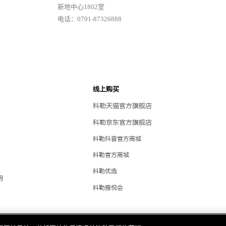
新地中心1802室
电话：0791-87326888
线上购买
科勒天猫官方旗舰店
科勒京东官方旗舰店
科勒抖音官方商城
科勒官方商城
科勒优选
明
科勒雅悦会