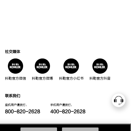
社交媒体
科勒官方微信
科勒官方微博
科勒官方小红书
科勒官方抖音
联系我们
座机用户请拨打：
手机用户请拨打：
800-820-2628
400-820-2628
我们的电话服务时间为：