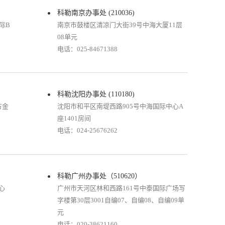
科勒南京办事处 (210036)
际B
南京市鼓楼区清凉门大街39号中海大厦11层
08单元
电话：025-84671388
科勒沈阳办事处 (110180)
方金
沈阳市和平区南堤西路905号中海国际中心A
座1401房间
电话：024-25676262
科勒广州办事处（510620）
心
广州市天河区林和西路161号中泰国际广场写
字楼第30层3001自编07、自编08、自编09单
元
电话：020-38621160