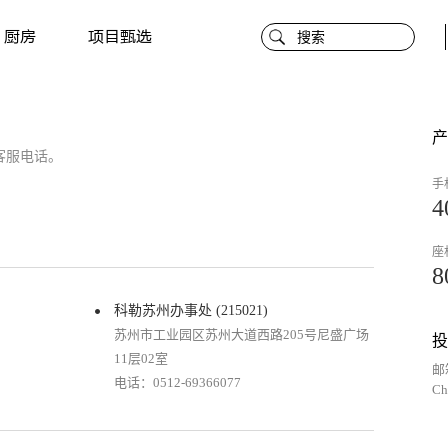
厨房
项目甄选
产
客服电话。
手
4
座
8
）
科勒苏州办事处 (215021)
苏州市工业园区苏州大道西路205号尼盛广场
投
11层02室
邮
电话：0512-69366077
Ch