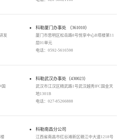
科勒厦门办事处 （361010）
研发
厦门市思明区松岳路8号悦享中心B塔楼第11
层01单元
电话：0592-5616598
科勒武汉办事处（430023）
中国
武汉市江汉区精武路1号武汉越秀IFC国金天
地1301B
电话：027-85266888
科勒南昌分公司
字楼
江西省南昌市红谷滩新区赣江中大道1218号