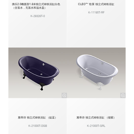
拂乐2.0椭圆形1.6米独立式铸铁浴缸白色
CLEO™ 歌莱 独立式铸铁浴缸
（含落水，无落水和溢水盖）
K-11195T-RF
K-29326T-0
雅蒂诗 独立式铸铁浴缸 （靛蓝）
雅蒂诗 独立式铸铁浴缸 （烟紫）
K-21000T-DGB
K-21000T-GRL