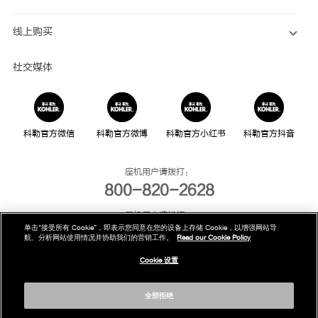
线上购买
社交媒体
科勒官方微信
科勒官方微博
科勒官方小红书
科勒官方抖音
座机用户请拨打：
800-820-2628
手机用户请拨打：
单击“接受所有 Cookie”，即表示您同意在您的设备上存储 Cookie，以增强网站导
400-820-2628
航、分析网站使用情况并协助我们的营销工作。
Read our Cookie Policy
我们的电话服务时间为：
Cookie 设置
周一至周日，上午8点至晚上10点(法定节假日除外)
全部拒绝
版权为科勒(中国)投资有限公司所有©2019