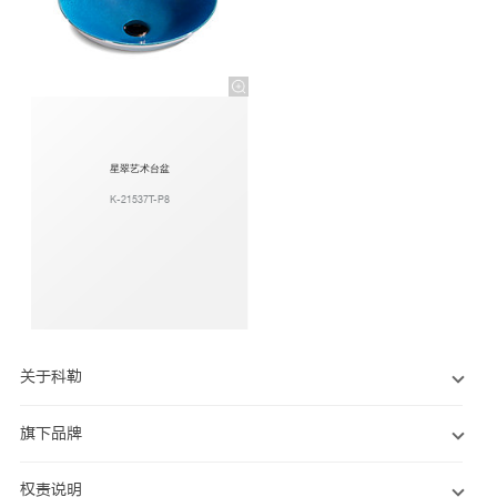
星翠艺术台盆
K-21537T-P8
关于科勒
旗下品牌
权责说明