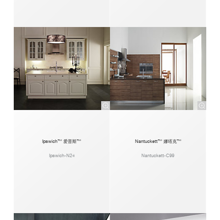
Ipswich™ 爱普斯™
Nantuckett™ 娜塔克™
Ipswich-N24
Nantuckett-C99