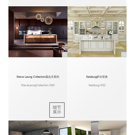
Steve Leung Collection梁志天系列
Salzburg萨尔茨堡
SteveLeungCollection-N63
Salzburg-N52
细节
展示