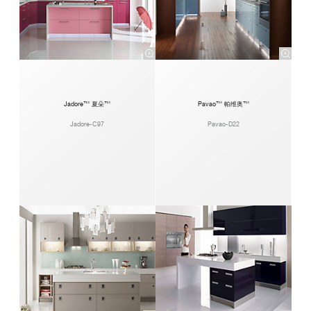
Jadore™ 夏朵™
Pavao™ 帕维奥™
Jadore-C97
Pavao-D22