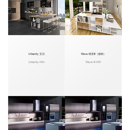
Urbanity 艾贝
Wave 维芙Ⅲ（德彻）
Urbanity-H04
Wave-III-H01