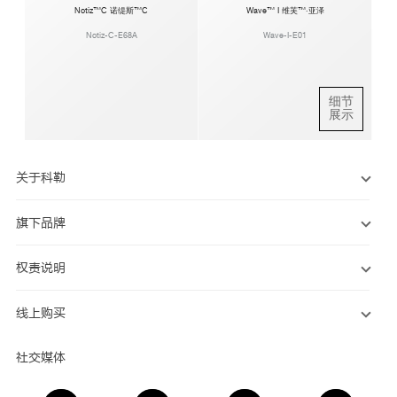
Notiz™C 诺缇斯™C
Wave™ I 维芙™·亚泽
Notiz-C-E68A
Wave-I-E01
细节
展示
关于科勒
旗下品牌
权责说明
线上购买
社交媒体