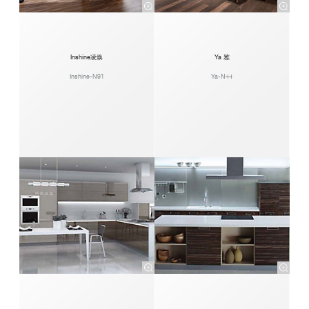
Inshine凌焕
Ya 雅
Inshine-N91
Ya-N44