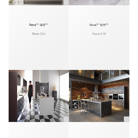
Retra™ 瑞塔™
Nuva™ 纽华™
Retra-C24
Nuva-C18