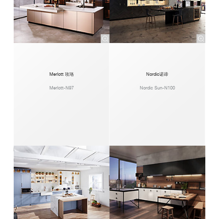
Merlott 玫珞
Nordic诺谛
Merlott-N97
Nordic Sun-N100