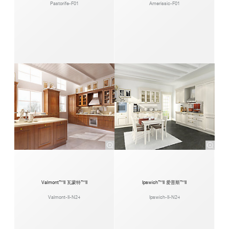
Pastorife-F01
Amerissic-F01
Valmont™II 瓦蒙特™II
Ipswich™II 爱普斯™II
Valmont-II-N24
Ipswich-II-N24