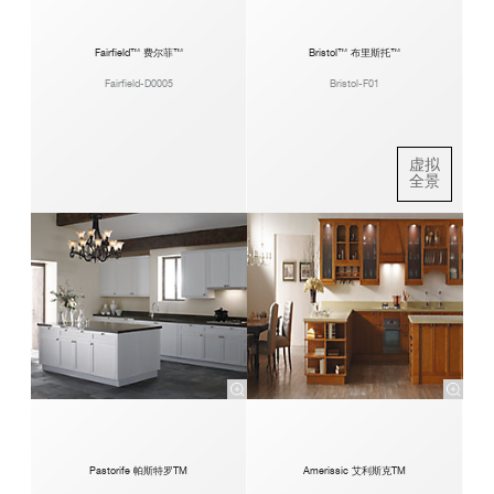
Fairfield™ 费尔菲™
Bristol™ 布里斯托™
Fairfield-D0005
Bristol-F01
虚拟
全景
Pastorife 帕斯特罗TM
Amerissic 艾利斯克TM