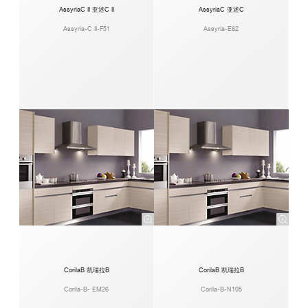
AssyriaC II 亚述C II
AssyriaC 亚述C
Assyria-C II-F51
Assyria-E62
CorilaB 凯瑞拉B
CorilaB 凯瑞拉B
Corila-B- EM26
Corila-B-N105