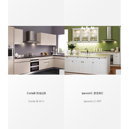
CorilaB 凯瑞拉B
IpswichC 爱普斯C
Corila-B-N14
Ipswich-C-F07