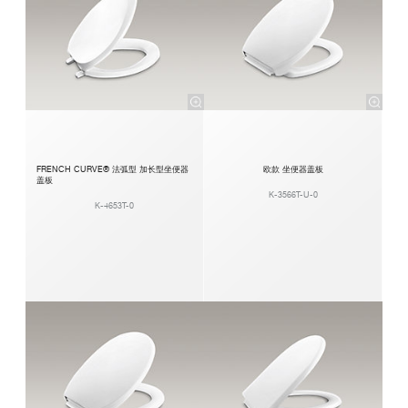
FRENCH CURVE® 法弧型 加长型坐便器
欧款 坐便器盖板
盖板
K-3566T-U-0
K-4653T-0