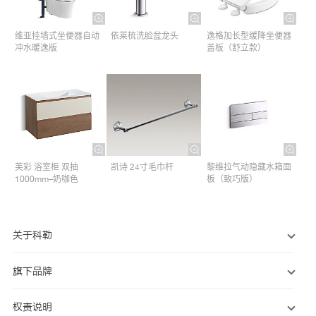
维亚挂墙式坐便器自动
依莱梳洗脸盆龙头
逸格加长型缓降坐便器
冲水暖逸版
盖板（舒立款）
芙彩 浴室柜 双抽
凯诗 24寸毛巾杆​
黎维拉气动隐藏水箱面
1000mm–奶咖色
板（致巧版）
关于科勒
旗下品牌
权责说明