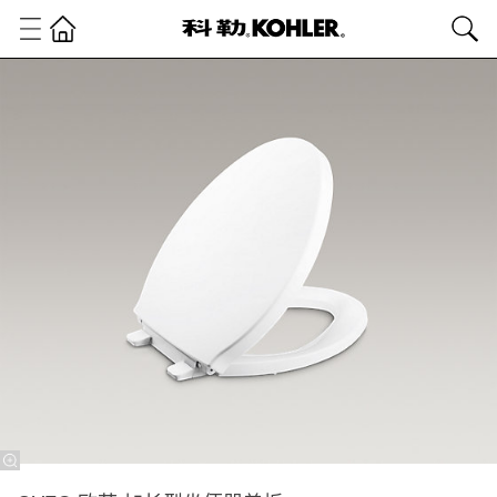
卫
浴
产
品
普
通
盖
板
普
通
盖
板
OVE®
欧芙
加长
型坐
便器
盖板