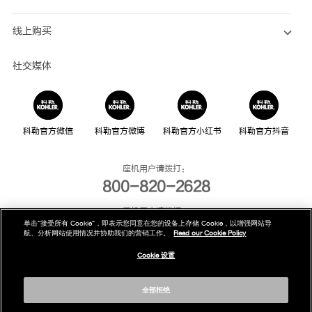
线上购买
社交媒体
科勒官方微信
科勒官方微博
科勒官方小红书
科勒官方抖音
座机用户请拨打：
800-820-2628
手机用户请拨打：
单击“接受所有 Cookie”，即表示您同意在您的设备上存储 Cookie，以增强网站导
400-820-2628
航、分析网站使用情况并协助我们的营销工作。
Read our Cookie Policy
我们的电话服务时间为：
Cookie 设置
周一至周日，上午8点至晚上10点(法定节假日除外)
全部拒绝
版权为科勒(中国)投资有限公司所有©2019