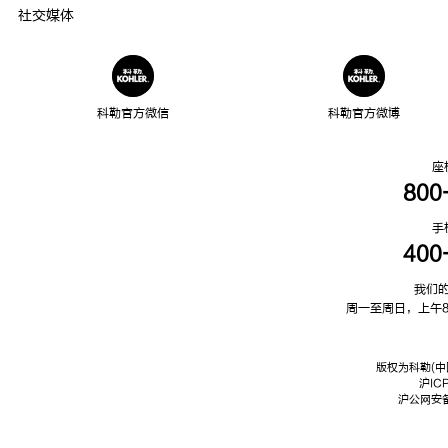
社交媒体
科勒官方微信
科勒官方微博
座
800
手
400
我们
周一至周日，上午8
版权为科勒(中
沪IC
沪公网安备3