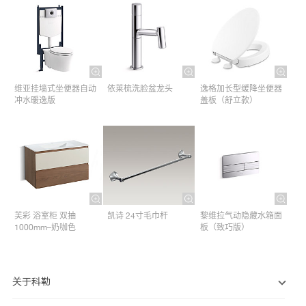
维亚挂墙式坐便器自动
依莱梳洗脸盆龙头
逸格加长型缓降坐便器
冲水暖逸版
盖板（舒立款）
芙彩 浴室柜 双抽
凯诗 24寸毛巾杆​
黎维拉气动隐藏水箱面
1000mm–奶咖色
板（致巧版）
关于科勒