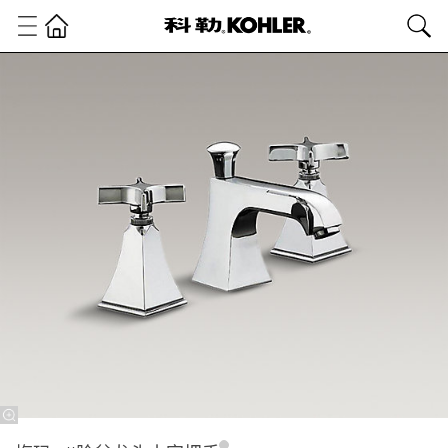
卫
浴
产
品
浴
室
龙
头
台
盆
龙
头
梅玛
8''脸
盆龙
头十
字把
手