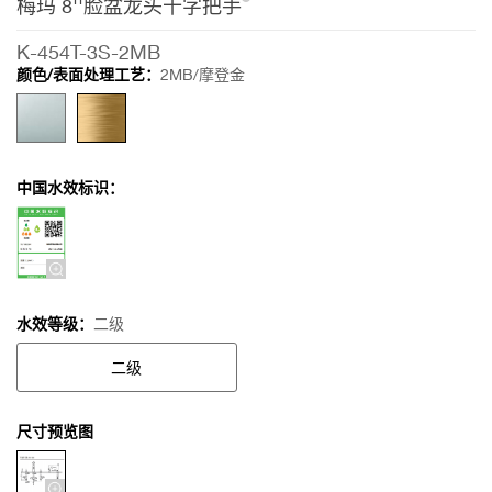
梅玛 8''脸盆龙头十字把手
K-454T-3S-2MB
颜色/表面处理工艺：
2MB/摩登金
中国水效标识：
水效等级：
二级
二级
尺寸预览图