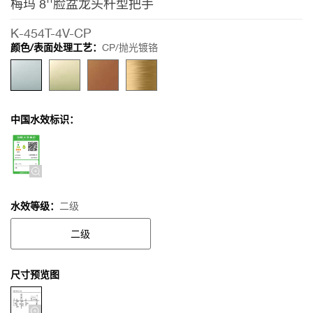
梅玛 8''脸盆龙头杆型把手
K-454T-4V-CP
颜色/表面处理工艺：
CP/抛光镀铬
中国水效标识：
水效等级：
二级
二级
尺寸预览图