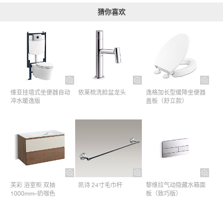
猜你喜欢
维亚挂墙式坐便器自动
依莱梳洗脸盆龙头
逸格加长型缓降坐便器
冲水暖逸版
盖板（舒立款）
芙彩 浴室柜 双抽
凯诗 24寸毛巾杆​
黎维拉气动隐藏水箱面
1000mm–奶咖色
板（致巧版）