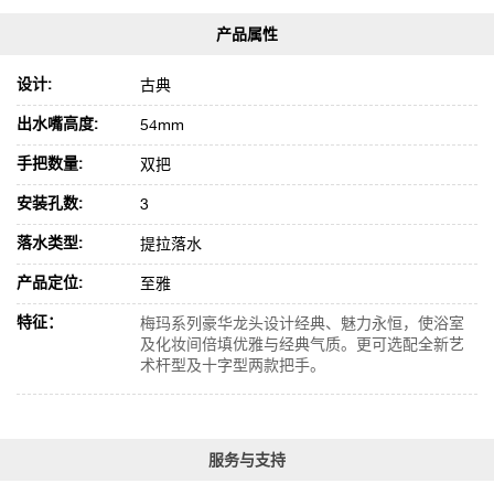
设计:
古典
出水嘴高度:
54mm
手把数量:
双把
安装孔数:
3
落水类型:
提拉落水
产品定位:
至雅
特征：
梅玛系列豪华龙头设计经典、魅力永恒，使浴室
及化妆间倍填优雅与经典气质。更可选配全新艺
术杆型及十字型两款把手。
服务与支持