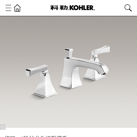
卫
浴
产
品
浴
室
龙
头
台
盆
龙
头
梅玛
8''脸
盆龙
头杆
型把
手