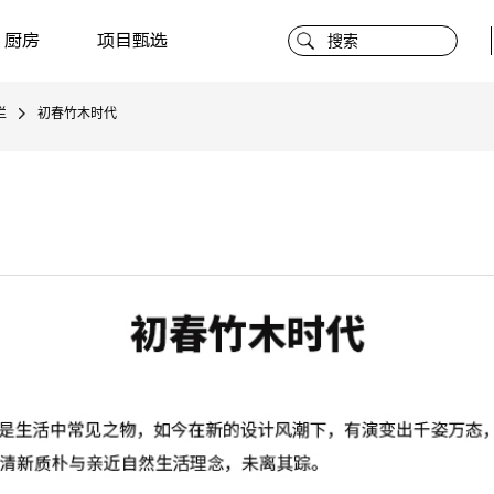
厨房
项目甄选
栏
初春竹木时代