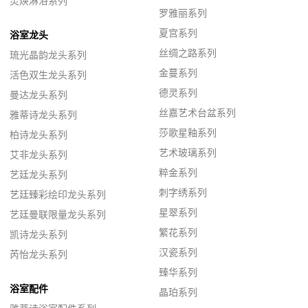
灵焕淋浴系列
罗雅丽系列
夏宫系列
浴室龙头
丝绸之路系列
琉光晶韵龙头系列
金蔓系列
活色双生龙头系列
德灵系列
曼达龙头系列
丝嘉艺术台盆系列
雅蒂诗龙头系列
莎歌星釉系列
柏诗龙头系列
艺术玻璃系列
艾非龙头系列
粹金系列
艺廷龙头系列
刺字绣系列
艺廷臻彩绘印龙头系列
星翠系列
艺廷曼联限量龙头系列
繁花系列
凯诗龙头系列
汉瓷系列
芮怡龙头系列
臻华系列
浴室配件
晶珀系列