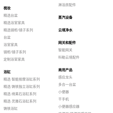
淋浴房配件
梳妆
精选台盆
蒸汽设备
精选浴室家具
精选镜柜/镜子系列
云境净水
台盆
网关和配件
浴室家具
智能网关
镜柜/镜子系列
科勒云境配件
定制浴室家具
商用产品
浴缸
感应龙头
精选·智能按摩浴缸系列
多合一台盆
精选·铸铁独立浴缸系列
小便器
精选·绮美石浴缸系列
干手机
精选·灵雅石浴缸系列
小便器感应器
铸铁浴缸