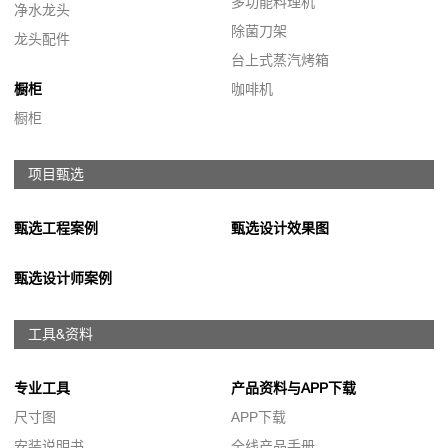
多功能料理机
净水龙头
除菌刀架
龙头配件
台上式蒸汽烤箱
橱柜
咖啡机
橱柜
项目甄选
甄选工程案例
甄选设计效果图
甄选设计师案例
工具&资料
专业工具
产品资料与APP下载
尺寸图
APP下载
安装说明书
全线产品手册