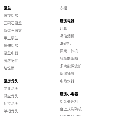
厨盆
衣柜
铸铁厨盆
厨房电器
云砚石厨盆
灶具
新炫石厨盆
吸油烟机
手工厨盆
洗碗机
拉伸厨盆
蒸烤一体机
厨盆电器
多功能蒸箱
厨房配件
多功能微波炉
垃圾桶
保温抽屉
厨房龙头
电热水器
专业龙头
厨房小电器
感应龙头
厨余处理机
抽拉龙头
台上式洗碗机
单把龙头