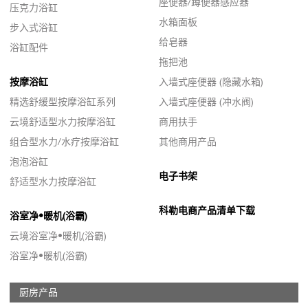
座便器/蹲便器感应器
压克力浴缸
水箱面板
步入式浴缸
给皂器
浴缸配件
拖把池
按摩浴缸
入墙式座便器 (隐藏水箱)
精选舒缓型按摩浴缸系列
入墙式座便器 (冲水阀)
云境舒适型水力按摩浴缸
商用扶手
组合型水力/水疗按摩浴缸
其他商用产品
泡泡浴缸
电子书架
舒适型水力按摩浴缸
科勒电商产品清单下载
浴室净•暖机(浴霸)
云境浴室净•暖机(浴霸)
浴室净•暖机(浴霸)
厨房产品