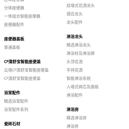
挂墙式花洒龙头
分体座便器
感应龙头
一体组合智能座便器
龙头配件
座便器配件
淋浴龙头
座便器盖板
精选淋浴龙头
普通盖板
淋浴柱及淋浴屏
C³清舒宝智能座便盖
头顶花洒
云境C³清舒宝智能座便盖
手持花洒
C³清舒宝智能座便盖
智能淋浴系统
入墙式阀芯及面板
浴室配件
淋浴配件
精选浴室配件
浴室配件系列
淋浴房
精选淋浴房
瓷砖石材
淋浴房