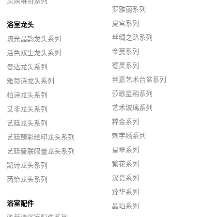
灵焕淋浴系列
罗雅丽系列
夏宫系列
浴室龙头
丝绸之路系列
琉光晶韵龙头系列
金蔓系列
活色双生龙头系列
德灵系列
曼达龙头系列
丝嘉艺术台盆系列
雅蒂诗龙头系列
莎歌星釉系列
柏诗龙头系列
艺术玻璃系列
艾非龙头系列
粹金系列
艺廷龙头系列
刺字绣系列
艺廷臻彩绘印龙头系列
星翠系列
艺廷曼联限量龙头系列
繁花系列
凯诗龙头系列
汉瓷系列
芮怡龙头系列
臻华系列
浴室配件
晶珀系列