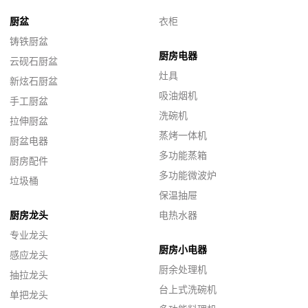
厨盆
衣柜
铸铁厨盆
厨房电器
云砚石厨盆
灶具
新炫石厨盆
吸油烟机
手工厨盆
洗碗机
拉伸厨盆
蒸烤一体机
厨盆电器
多功能蒸箱
厨房配件
多功能微波炉
垃圾桶
保温抽屉
厨房龙头
电热水器
专业龙头
厨房小电器
感应龙头
厨余处理机
抽拉龙头
台上式洗碗机
单把龙头