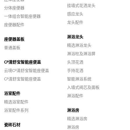
挂墙式花洒龙头
分体座便器
感应龙头
一体组合智能座便器
龙头配件
座便器配件
淋浴龙头
座便器盖板
精选淋浴龙头
普通盖板
淋浴柱及淋浴屏
C³清舒宝智能座便盖
头顶花洒
云境C³清舒宝智能座便盖
手持花洒
C³清舒宝智能座便盖
智能淋浴系统
入墙式阀芯及面板
浴室配件
淋浴配件
精选浴室配件
浴室配件系列
淋浴房
精选淋浴房
瓷砖石材
淋浴房