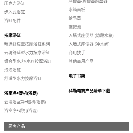
座便器/蹲便器感应器
压克力浴缸
水箱面板
步入式浴缸
给皂器
浴缸配件
拖把池
按摩浴缸
入墙式座便器 (隐藏水箱)
精选舒缓型按摩浴缸系列
入墙式座便器 (冲水阀)
云境舒适型水力按摩浴缸
商用扶手
组合型水力/水疗按摩浴缸
其他商用产品
泡泡浴缸
电子书架
舒适型水力按摩浴缸
科勒电商产品清单下载
浴室净•暖机(浴霸)
云境浴室净•暖机(浴霸)
浴室净•暖机(浴霸)
厨房产品