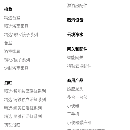
淋浴房配件
梳妆
精选台盆
蒸汽设备
精选浴室家具
精选镜柜/镜子系列
云境净水
台盆
网关和配件
浴室家具
智能网关
镜柜/镜子系列
科勒云境配件
定制浴室家具
商用产品
浴缸
感应龙头
精选·智能按摩浴缸系列
多合一台盆
精选·铸铁独立浴缸系列
小便器
精选·绮美石浴缸系列
干手机
精选·灵雅石浴缸系列
小便器感应器
铸铁浴缸