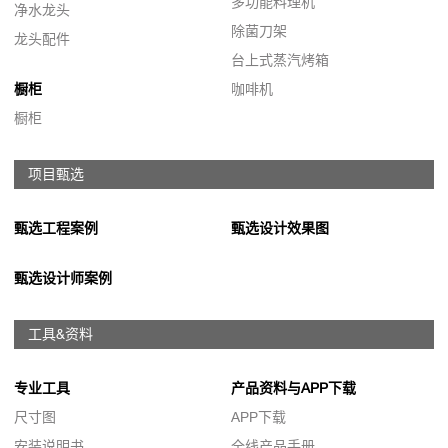
多功能料理机
净水龙头
除菌刀架
龙头配件
台上式蒸汽烤箱
橱柜
咖啡机
橱柜
项目甄选
甄选工程案例
甄选设计效果图
甄选设计师案例
工具&资料
专业工具
产品资料与APP下载
尺寸图
APP下载
安装说明书
全线产品手册