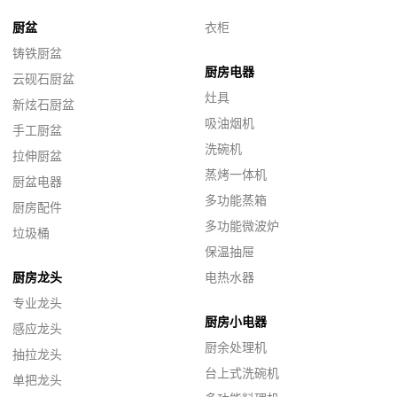
厨盆
衣柜
铸铁厨盆
厨房电器
云砚石厨盆
灶具
新炫石厨盆
吸油烟机
手工厨盆
洗碗机
拉伸厨盆
蒸烤一体机
厨盆电器
多功能蒸箱
厨房配件
多功能微波炉
垃圾桶
保温抽屉
厨房龙头
电热水器
专业龙头
厨房小电器
感应龙头
厨余处理机
抽拉龙头
台上式洗碗机
单把龙头