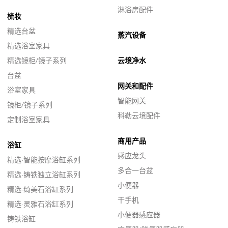
淋浴房配件
梳妆
精选台盆
蒸汽设备
精选浴室家具
精选镜柜/镜子系列
云境净水
台盆
网关和配件
浴室家具
智能网关
镜柜/镜子系列
科勒云境配件
定制浴室家具
商用产品
浴缸
感应龙头
精选·智能按摩浴缸系列
多合一台盆
精选·铸铁独立浴缸系列
小便器
精选·绮美石浴缸系列
干手机
精选·灵雅石浴缸系列
小便器感应器
铸铁浴缸