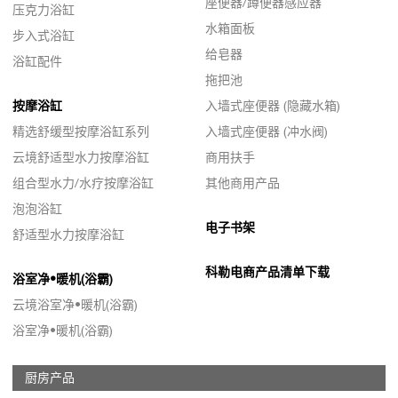
座便器/蹲便器感应器
压克力浴缸
水箱面板
步入式浴缸
给皂器
浴缸配件
拖把池
按摩浴缸
入墙式座便器 (隐藏水箱)
精选舒缓型按摩浴缸系列
入墙式座便器 (冲水阀)
云境舒适型水力按摩浴缸
商用扶手
组合型水力/水疗按摩浴缸
其他商用产品
泡泡浴缸
电子书架
舒适型水力按摩浴缸
科勒电商产品清单下载
浴室净•暖机(浴霸)
云境浴室净•暖机(浴霸)
浴室净•暖机(浴霸)
厨房产品