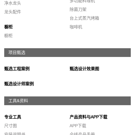
多功能料理机
净水龙头
除菌刀架
龙头配件
台上式蒸汽烤箱
橱柜
咖啡机
橱柜
项目甄选
甄选工程案例
甄选设计效果图
甄选设计师案例
工具&资料
专业工具
产品资料与APP下载
尺寸图
APP下载
安装说明书
全线产品手册