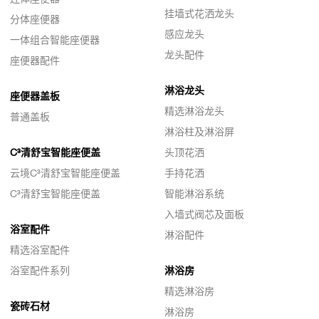
挂墙式花洒龙头
分体座便器
感应龙头
一体组合智能座便器
龙头配件
座便器配件
淋浴龙头
座便器盖板
精选淋浴龙头
普通盖板
淋浴柱及淋浴屏
C³清舒宝智能座便盖
头顶花洒
云境C³清舒宝智能座便盖
手持花洒
C³清舒宝智能座便盖
智能淋浴系统
入墙式阀芯及面板
浴室配件
淋浴配件
精选浴室配件
浴室配件系列
淋浴房
精选淋浴房
瓷砖石材
淋浴房