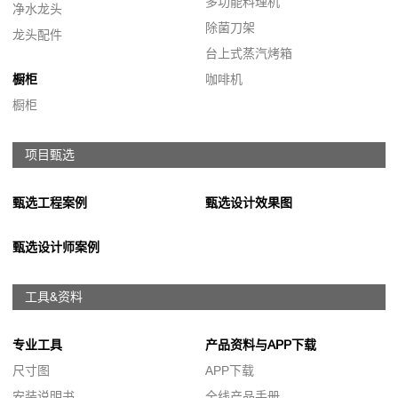
多功能料理机
净水龙头
除菌刀架
龙头配件
台上式蒸汽烤箱
橱柜
咖啡机
橱柜
项目甄选
甄选工程案例
甄选设计效果图
甄选设计师案例
工具&资料
专业工具
产品资料与APP下载
尺寸图
APP下载
安装说明书
全线产品手册