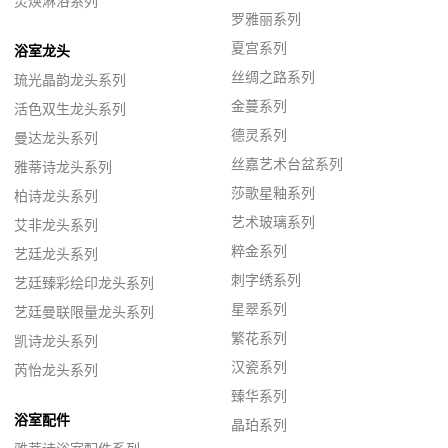
灵焕淋浴系列
罗雅丽系列
夏宫系列
浴室龙头
丝绸之路系列
琉光晶韵龙头系列
金蔓系列
活色双生龙头系列
德灵系列
曼达龙头系列
丝嘉艺术台盆系列
雅蒂诗龙头系列
莎歌星釉系列
柏诗龙头系列
艺术玻璃系列
艾非龙头系列
粹金系列
艺廷龙头系列
刺字绣系列
艺廷臻彩绘印龙头系列
星翠系列
艺廷曼联限量龙头系列
繁花系列
凯诗龙头系列
汉瓷系列
芮怡龙头系列
臻华系列
浴室配件
晶珀系列