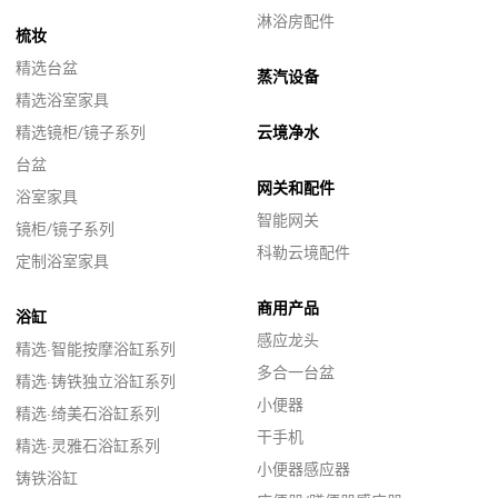
淋浴房配件
梳妆
精选台盆
蒸汽设备
精选浴室家具
精选镜柜/镜子系列
云境净水
台盆
网关和配件
浴室家具
智能网关
镜柜/镜子系列
科勒云境配件
定制浴室家具
商用产品
浴缸
感应龙头
精选·智能按摩浴缸系列
多合一台盆
精选·铸铁独立浴缸系列
小便器
精选·绮美石浴缸系列
干手机
精选·灵雅石浴缸系列
小便器感应器
铸铁浴缸