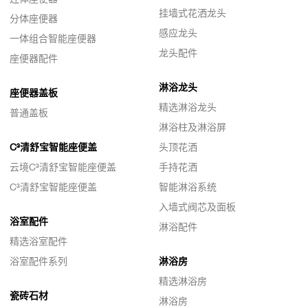
挂墙式花洒龙头
分体座便器
感应龙头
一体组合智能座便器
龙头配件
座便器配件
淋浴龙头
座便器盖板
精选淋浴龙头
普通盖板
淋浴柱及淋浴屏
C³清舒宝智能座便盖
头顶花洒
云境C³清舒宝智能座便盖
手持花洒
C³清舒宝智能座便盖
智能淋浴系统
入墙式阀芯及面板
浴室配件
淋浴配件
精选浴室配件
浴室配件系列
淋浴房
精选淋浴房
瓷砖石材
淋浴房