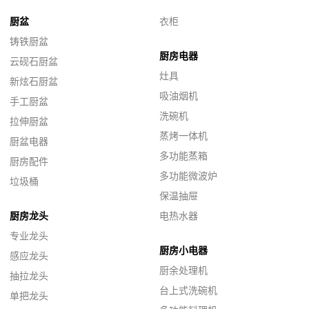
厨盆
衣柜
铸铁厨盆
厨房电器
云砚石厨盆
灶具
新炫石厨盆
吸油烟机
手工厨盆
洗碗机
拉伸厨盆
蒸烤一体机
厨盆电器
多功能蒸箱
厨房配件
多功能微波炉
垃圾桶
保温抽屉
厨房龙头
电热水器
专业龙头
厨房小电器
感应龙头
厨余处理机
抽拉龙头
台上式洗碗机
单把龙头