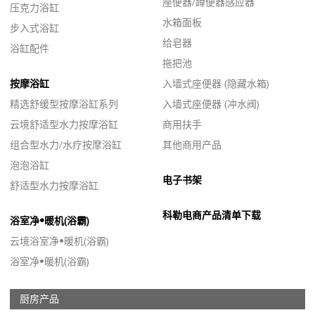
座便器/蹲便器感应器
压克力浴缸
水箱面板
步入式浴缸
给皂器
浴缸配件
拖把池
按摩浴缸
入墙式座便器 (隐藏水箱)
精选舒缓型按摩浴缸系列
入墙式座便器 (冲水阀)
云境舒适型水力按摩浴缸
商用扶手
组合型水力/水疗按摩浴缸
其他商用产品
泡泡浴缸
电子书架
舒适型水力按摩浴缸
科勒电商产品清单下载
浴室净•暖机(浴霸)
云境浴室净•暖机(浴霸)
浴室净•暖机(浴霸)
厨房产品