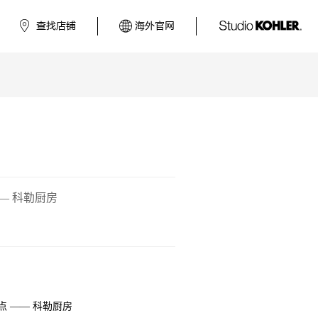
查找店铺
海外官网
— 科勒厨房
 —— 科勒厨房