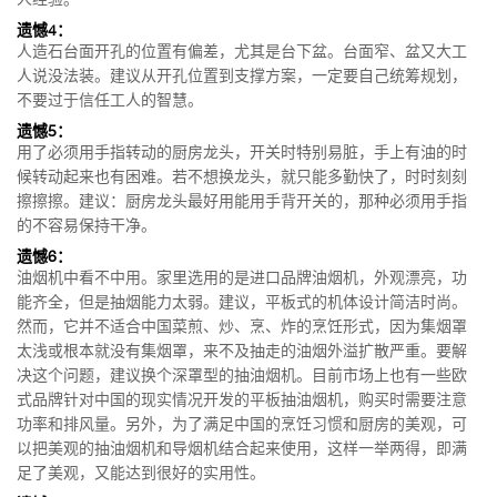
遗憾4：
人造石台面开孔的位置有偏差，尤其是台下盆。台面窄、盆又大工
人说没法装。建议从开孔位置到支撑方案，一定要自己统筹规划，
不要过于信任工人的智慧。
遗憾5：
用了必须用手指转动的厨房龙头，开关时特别易脏，手上有油的时
候转动起来也有困难。若不想换龙头，就只能多勤快了，时时刻刻
擦擦擦。建议：厨房龙头最好用能用手背开关的，那种必须用手指
的不容易保持干净。
遗憾6：
油烟机中看不中用。家里选用的是进口品牌油烟机，外观漂亮，功
能齐全，但是抽烟能力太弱。建议，平板式的机体设计简洁时尚。
然而，它并不适合中国菜煎、炒、烹、炸的烹饪形式，因为集烟罩
太浅或根本就没有集烟罩，来不及抽走的油烟外溢扩散严重。要解
决这个问题，建议换个深罩型的抽油烟机。目前市场上也有一些欧
式品牌针对中国的现实情况开发的平板抽油烟机，购买时需要注意
功率和排风量。另外，为了满足中国的烹饪习惯和厨房的美观，可
以把美观的抽油烟机和导烟机结合起来使用，这样一举两得，即满
足了美观，又能达到很好的实用性。