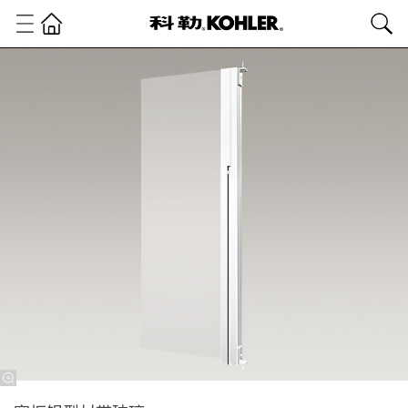
卫
浴
产
品
淋
浴
房
淋
浴
房
配
件
窗
框
铝
型
材
带