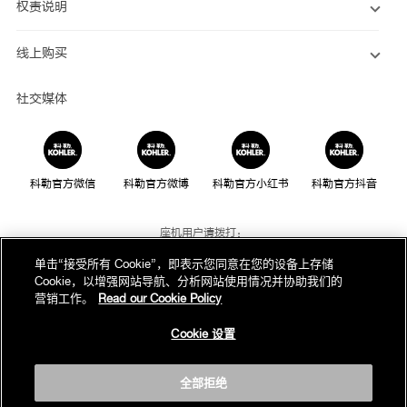
K-45176T-SHP
K-45176T-AF
权责说明
线上购买
社交媒体
科勒官方微信
科勒官方微博
科勒官方小红书
科勒官方抖音
座机用户请拨打：
800-820-2628
单击“接受所有 Cookie”，即表示您同意在您的设备上存储
Cookie，以增强网站导航、分析网站使用情况并协助我们的
手机用户请拨打：
营销工作。
Read our Cookie Policy
400-820-2628
Cookie 设置
我们的电话服务时间为：
周一至周日，上午8点至晚上10点(法定节假日除外)
全部拒绝