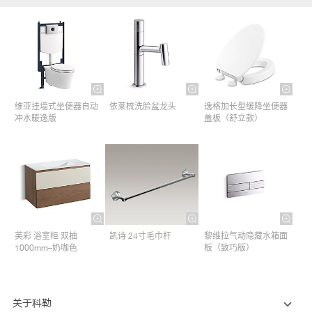
维亚挂墙式坐便器自动
依莱梳洗脸盆龙头
逸格加长型缓降坐便器
冲水暖逸版
盖板（舒立款）
芙彩 浴室柜 双抽
凯诗 24寸毛巾杆​
黎维拉气动隐藏水箱面
1000mm–奶咖色
板（致巧版）
关于科勒