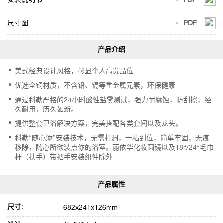
尺寸图
PDF
美式经典设计风格，彰显个人高贵品位
优选全铜材质，不含铅、镉等重金属元素，环保健康
通过科勒严格的24小时酸性盐雾测试，强力耐腐蚀，防刮擦，经
久耐用，历久如新。
提供整套卫浴解决方案，完美搭配各类套间以及龙头。
科勒“随心添”安装技术，无需打洞，一粘到位，简单牢固，无痕
移除，随心所欲装点你的浴室。丽依华化妆圆镜以及18“/24”毛巾
杆（扶手）带把手安装组件除外
尺寸:
682x241x126mm