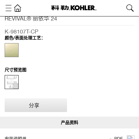
REVIVAL® 丽依华 24
卫
浴
K-98107T-CP
产
颜色/表面处理工艺：
品
浴
室
配
件
尺寸预览图
浴
室
配
件
REVIVAL®
分享
丽依华 24
安装说明书
PDF