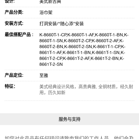
设计:
美式新古典
产品分类:
浴巾架
安装方式:
打洞安装/“随心添”安装
最佳搭配产品 :
K-8660T-1-CP,K-8660T-1-AF,K-8660T-1-BN,K-
8660T-1-SN,K-8660T-2-CP,K-8660T-2-AF,K-
8660T-2-BN,K-8660T-2-SN,K-8661T-1-CP,K-
8661T-1-AF,K-8661T-1-BN,K-8661T-1-SN,K-
8661T-2-CP,K-8661T-2-AF,K-8661T-2-BN,K-
8661T-2-SN
产品定位:
至雅
特征：
美式经典设计风格，高贵典雅, 全铜材质，经久耐
用，历久如新
服务与支持
如您对此产品有任何疑问请致电我们的工作人员，他们会及