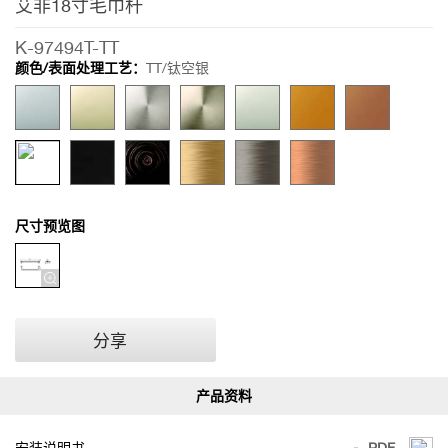
艾非18寸毛巾杆
艾
非
K-97494T-TT
18
颜色/表面处理工艺：
TT/钛空银
寸
毛
巾
杆
尺寸预览图
分享