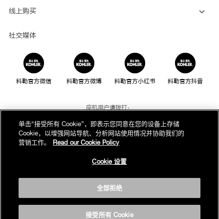
线上购买
社交媒体
科勒官方微信
科勒官方微博
科勒官方小红书
科勒官方抖音
座机用户请拨打：
800-820-2628
单击“接受所有 Cookie”，即表示您同意在您的设备上存储
Cookie，以增强网站导航、分析网站使用情况并协助我们的
手机用户请拨打：
营销工作。
Read our Cookie Policy
400-820-2628
Cookie 设置
我们的电话服务时间为：
周一至周日，上午8点至晚上10点(法定节假日除外)
全部拒绝
版权为科勒(中国)投资有限公司所有©2019
沪ICP备05026969号-1
接受所有 Cookie