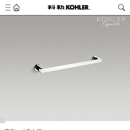
科
勒
精
选
精
选
浴
室
配
件
艾
非
浴
室
配
件
系
列