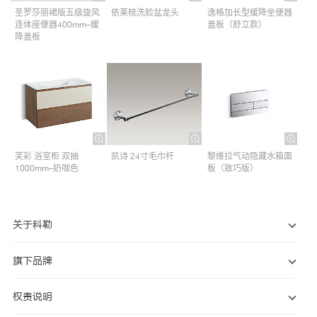
圣罗莎丽裙版五级旋风
依莱梳洗脸盆龙头
逸格加长型缓降坐便器
连体座便器400mm–缓
盖板（舒立款）
降盖板
芙彩 浴室柜 双抽
凯诗 24寸毛巾杆​
黎维拉气动隐藏水箱面
1000mm–奶咖色
板（致巧版）
关于科勒
旗下品牌
权责说明