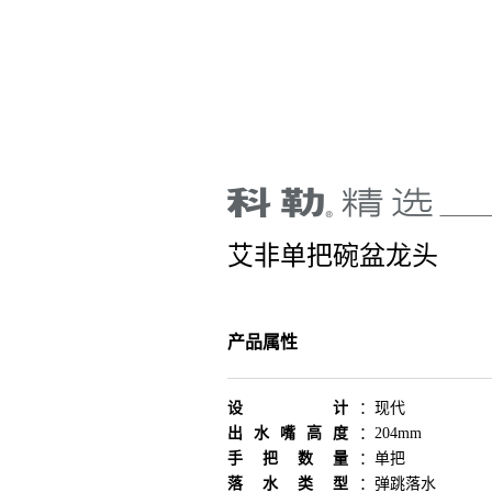
艾非单把碗盆龙头
产品属性
设计
：
现代
出水嘴高度
：
204mm
手把数量
：
单把
落水类型
：
弹跳落水