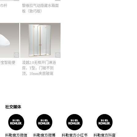
巾杆​
黎维拉气动隐藏水箱面
板（致巧版）
清舒宝智能便
凌越2.0无框开门淋浴
房，T型，门玻不到
顶，10mm夹层玻璃
社交媒体
科勒官方微信
科勒官方微博
科勒官方小红书
科勒官方抖音