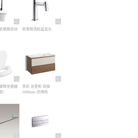
坐便器自动
依莱梳洗脸盆龙头
缓降坐便器
芙彩 浴室柜 双抽
款）
1000mm–奶咖色