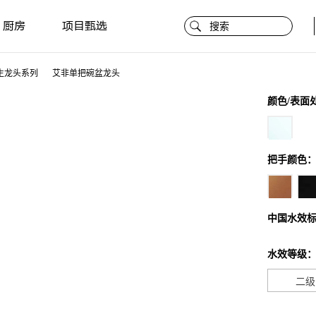
厨房
项目甄选
生龙头系列
艾非单把碗盆龙头
颜色/表面
把手颜色
中国水效
水效等级
二级