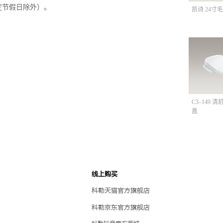
定节假日除外）。
凯诗 24寸毛
C3–149 
盖
线上购买
科勒天猫官方旗舰店
科勒京东官方旗舰店