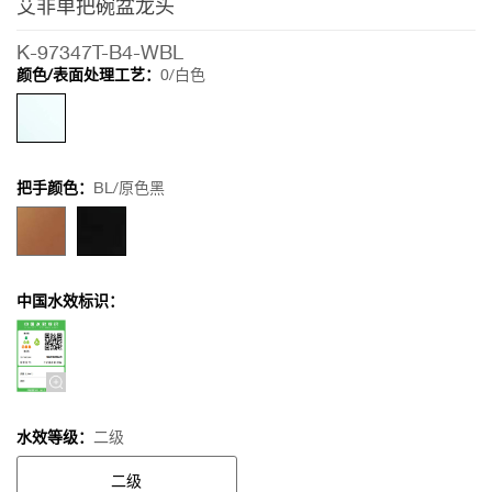
艾非单把碗盆龙头
艾
非
K-97347T-B4-WBL
单
颜色/表面处理工艺：
0/白色
把
碗
盆
龙
头
把手颜色：
BL/原色黑
中国水效标识：
水效等级：
二级
二级