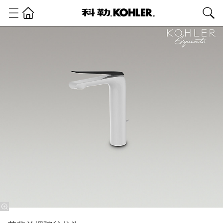
科
勒
精
选
精
选
浴
室
龙
头
活
色
双
生
龙
头
系
列