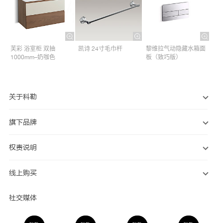
芙彩 浴室柜 双抽
凯诗 24寸毛巾杆​
黎维拉气动隐藏水箱面
1000mm–奶咖色
板（致巧版）
关于科勒
旗下品牌
权责说明
线上购买
社交媒体