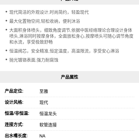
PANEL 晨
雨淋浴屏
现代简洁的外观设计,时尚简约，轻盈现代
最大化置物空间,轻松收纳，便利沐浴
大面积身体喷头，细致角度调节,依据中医经络理论合理设计身体
喷头,淋浴同时按摩身体，全面放松身心,按摩喷头可随心调节角度
和水流，享受极致舒畅
恒温阀芯，安全精准,恒定温度，高温限流，享受安心淋浴
抛光镀铬表面,强力耐腐蚀
产品定位:
至雅
设计风格:
现代
恒温/非恒温:
恒温龙头
连接方式:
软管连接
出水嘴长度:
NA