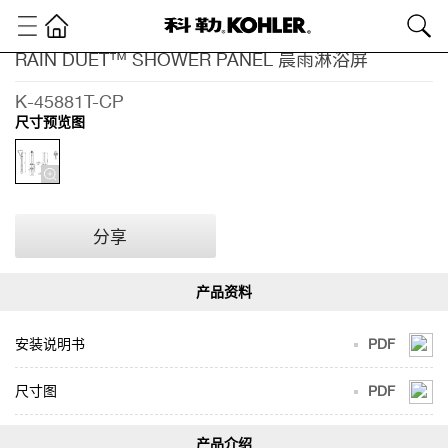
RAIN DUET™ SHOWER PANEL 晨雨淋浴屏
卫
浴
K-45881T-CP
产
尺寸预览图
品
淋
浴
龙
头
分享
淋
浴
柱
及
淋
安装说明书
PDF
浴
屏
RAIN
尺寸图
PDF
DUET™
SHOWER