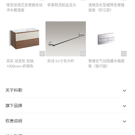
维亚挂墙式坐便器自动
依莱梳洗脸盆龙头
逸格加长型缓降坐便器
冲水暖逸版
盖板（舒立款）
芙彩 浴室柜 双抽
凯诗 24寸毛巾杆​
黎维拉气动隐藏水箱面
1000mm–奶咖色
板（致巧版）
关于科勒
旗下品牌
权责说明