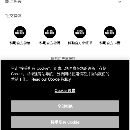
线上购买
社交媒体
科勒官方微信
科勒官方微博
科勒官方小红书
科勒官方抖音
座机用户请拨打：
800-820-2628
单击“接受所有 Cookie”，即表示您同意在您的设备上存储
Cookie，以增强网站导航、分析网站使用情况并协助我们的
手机用户请拨打：
营销工作。
Read our Cookie Policy
400-820-2628
Cookie 设置
我们的电话服务时间为：
周一至周日，上午8点至晚上10点(法定节假日除外)
全部拒绝
版权为科勒(中国)投资有限公司所有©2019
沪ICP备05026969号-1
接受所有 Cookie
沪公网安备31010602002259号