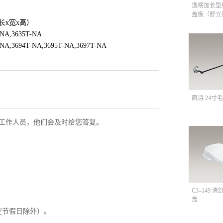
逸格加长型
盖板（舒立
m(长x宽x高）
-NA,3635T-NA
-NA,3694T-NA,3695T-NA,3697T-NA
凯诗 24寸毛
工作人员，他们会及时给您答复。
C3–149 
盖
定节假日除外）。