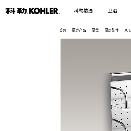
科勒精选
卫浴
首页
厨房产品
厨盆
厨房配件
JU