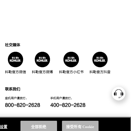
社交媒体
科勒官方微信
科勒官方微博
科勒官方小红书
科勒官方抖音
联系我们
座机用户请拨打：
手机用户请拨打：
800-820-2628
400-820-2628
我们的电话服务时间为：
周一至周日，上午8点至晚上10点(法定节假日除外)
e 设置
全部拒绝
接受所有 Cookie