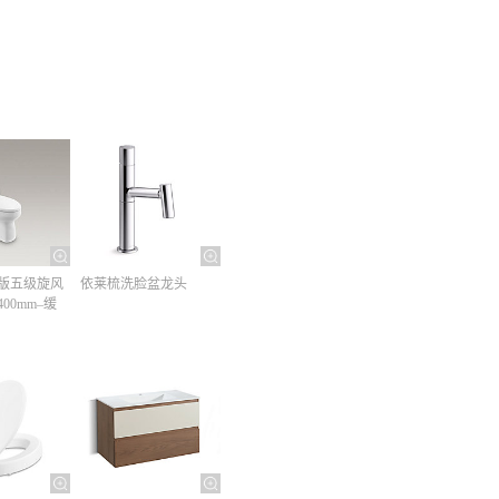
版五级旋风
依莱梳洗脸盆龙头
00mm–缓