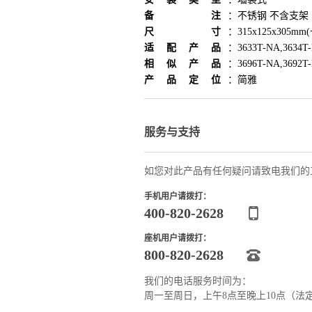
备注
：
不锈钢 不含支架
尺寸
：
315x125x305m
适配产品
：
3633T-NA,3634T
相似产品
：
3696T-NA,3692T
产品定位
：
简雅
服务与支持
如您对此产品有任何疑问请致电我们的
手机用户请拨打：
400-820-2628
座机用户请拨打：
800-820-2628
我们的电话服务时间为：
周一至周日，上午8点至晚上10点（法