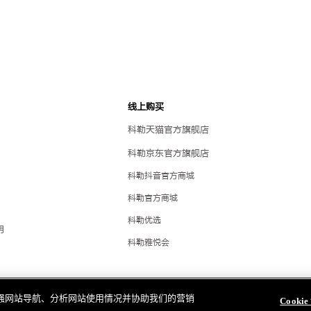
线上购买
科勒天猫官方旗舰店
科勒京东官方旗舰店
科勒抖音官方商城
科勒官方商城
科勒优选
明
科勒雅悦会
，以增强网站导航、分析网站使用情况并协助我们的营销
Cooki