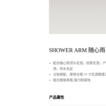
SHOWER ARM 随心
配合随心雨顶头花洒，较原花洒，产品
洒，供水充足
分别搭配，使用合理,19 寸花洒臂建
抛光镀铬表面,强力耐腐蚀
产品属性