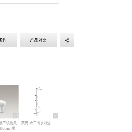
预约
产品对比
版五级旋风
芙芮·合三出水淋浴
00mm–缓