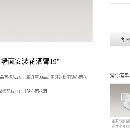
线下
雨 墙面安装花洒臂19”
猜你喜欢
直径从24mm提升至33mm,更好的搭配随心雨花
议搭配12寸14寸随心雨花洒
圣罗莎丽裙
连体座便器4