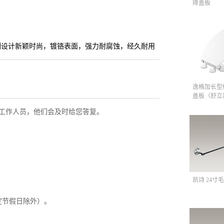
降盖板
列设计新颖时尚，镀铬表面，强力耐腐蚀，经久耐用
逸格加长型
盖板（舒立
工作人员，他们会及时给您答复。
凯诗 24寸毛
定节假日除外）。