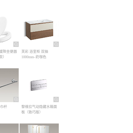
缓降坐便器
芙彩 浴室柜 双抽
款）
1000mm–奶咖色
巾杆​
黎维拉气动隐藏水箱面
板（致巧版）