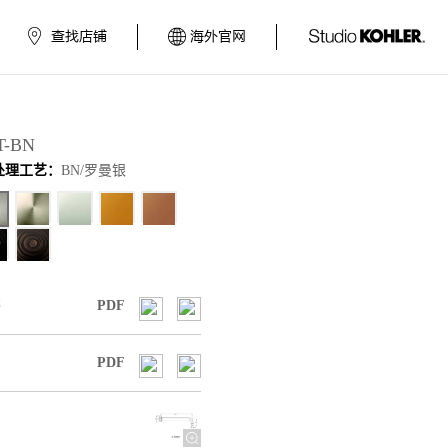
查找店铺
海外官网
T-BN
处理工艺：
BN/罗曼银
书
PDF
PDF
图