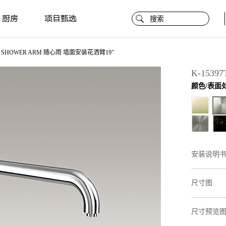
厨房
项目甄选
SHOWER ARM 随心雨 墙面安装花洒臂19”
K-15397
颜色/表面
安装说明
尺寸图
尺寸预览