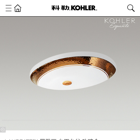
科
勒
精
选
精
选
艺
术
系
列
罗
雅
丽
系
列
LAUREATE™
罗雅丽 台下
台盆 玫瑰金