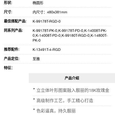
形状:
椭圆形
尺寸:
内尺寸：480x381mm
最佳搭配产品:
K-99178T-RGD-0
同系列产品:
K-99178T-PK-0,K-99178T-PD-0,K-14008T-PK-
0,K-14008T-PD-0,K-99180T-RGD-0,K-14800T-
PK-0
推荐配件:
K-13491T-4-RGD
产品定位:
至雅
特征：
立立体叶形图案融入靓丽的18K玫瑰金
高级制作工艺，手工精心打造
色彩逼真，持久靓丽