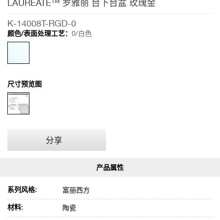
LAUREATE™ 罗雅丽 台下台盆 玫瑰金
K-14008T-RGD-0
颜色/表面处理工艺：
0/白色
尺寸预览图
分享
系列风格:
富丽西方
材料:
陶瓷