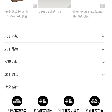
芙彩 浴室柜 双抽
凯诗 24寸毛巾杆​
黎维拉气动隐藏水箱面
1000mm–奶咖色
板（致巧版）
关于科勒
旗下品牌
权责说明
线上购买
社交媒体
科勒官方微信
科勒官方微博
科勒官方小红书
科勒官方抖音