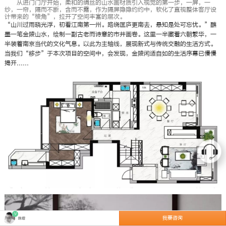
从进门门厅开始，柔和的绢丝的山水画材质引入视觉的第一步，一屏，一
纱，一帘，隔而不断，含而不露，作为隔屏隐隐约约中，软化了直视整体客厅设
计带来的“棱角”，拉开了空间丰富的层次。
“山川过雨晓光浮，初看江南第一州。路绕匡庐更南去，悬知是处可忘忧。”醮
墨一笔金陵山水，绘制一副古老而诗意的市井画卷。这里一半藏着六朝繁华，一
半装着南京当代的文化气息。以此为主轴线，展现新式与传统交融的生活方式。
当我们“移步”于本次项目的空间中，会发现，金陵闲适自如的生活序幕已慢慢
揭开......
V
我要咨询
陈熠