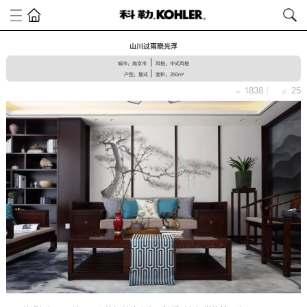
山川过雨晓光浮
|
城市：南京市
风格：中式风格
|
户型：复式
面积：260m²
1838
|
25