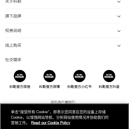
关于科勒
旗下品牌
权责说明
线上购买
社交媒体
科勒官方微信
科勒官方微博
科勒官方小红书
科勒官方抖音
座机用户请拨打：
800-820-2628
单击“接受所有 Cookie”，即表示您同意在您的设备上存储
Cookie，以增强网站导航、分析网站使用情况并协助我们的
手机用户请拨打：
营销工作。
Read our Cookie Policy
400-820-2628