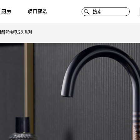
厨房
项目甄选
廷臻彩绘印龙头系列