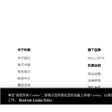
关于科勒
旗下品牌
关于我们
KALLISTA
电子书架
权责说明
联系我们
网站地图
新闻中心
法律声明
售后支持
隐私条款
招贤纳士
Cookies披露声
单击“接受所有 Cookie”，即表示您同意在您的设备上存储 Cookie
海外官网
工作。
Read our Cookie Policy
Cookie 设置