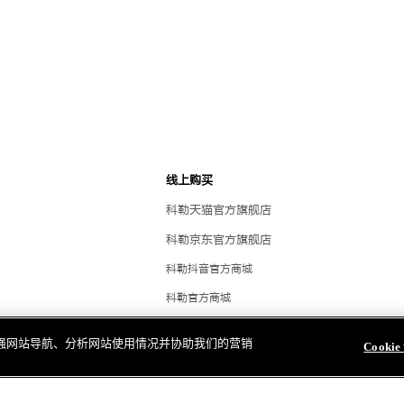
线上购买
科勒天猫官方旗舰店
科勒京东官方旗舰店
科勒抖音官方商城
科勒官方商城
科勒优选
明
，以增强网站导航、分析网站使用情况并协助我们的营销
Cooki
科勒雅悦会