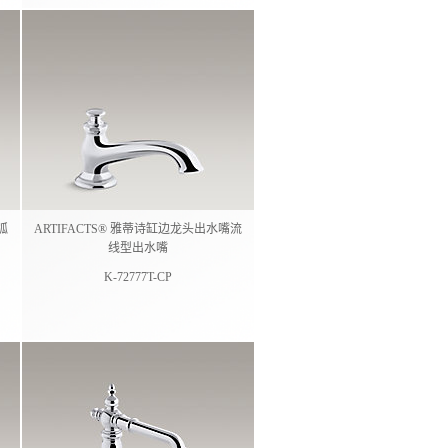
弧
ARTIFACTS® 雅蒂诗缸边龙头出水嘴流
线型出水嘴
K-72777T-CP