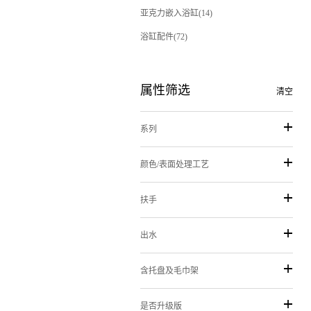
亚克力嵌入浴缸(14)
浴缸配件(72)
属性筛选
清空
系列
颜色/表面处理工艺
扶手
出水
含托盘及毛巾架
是否升级版