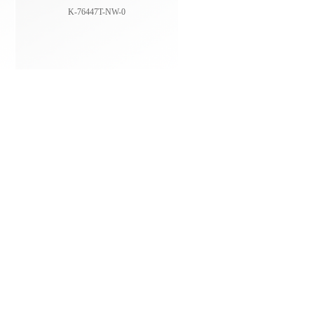
K-76447T-NW-0