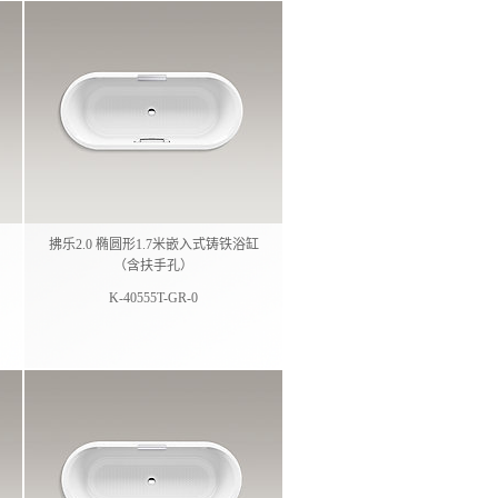
拂乐2.0 椭圆形1.7米嵌入式铸铁浴缸
（含扶手孔）
K-40555T-GR-0