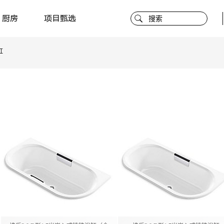
厨房
项目甄选
缸