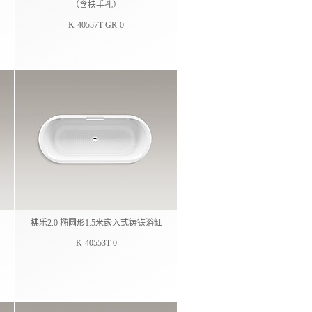
（含扶手孔）
K-40557T-GR-0
拂乐2.0 椭圆形1.5米嵌入式铸铁浴缸
K-40553T-0