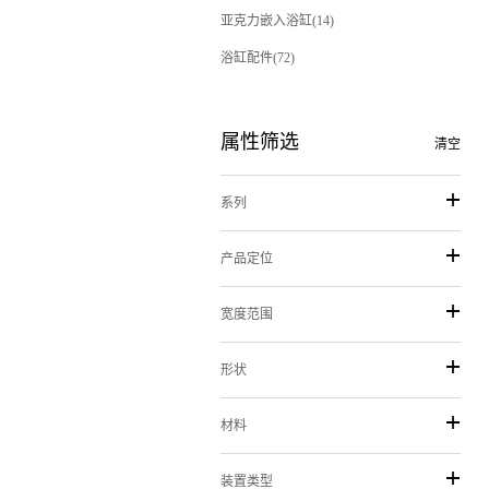
亚克力嵌入浴缸(14)
浴缸配件(72)
属性筛选
清空
系列
产品定位
宽度范围
形状
材料
装置类型