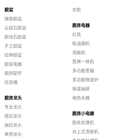
厨盆
衣柜
铸铁厨盆
厨房电器
云砚石厨盆
灶具
新炫石厨盆
吸油烟机
手工厨盆
洗碗机
拉伸厨盆
蒸烤一体机
厨盆电器
多功能蒸箱
厨房配件
多功能微波炉
垃圾桶
保温抽屉
厨房龙头
电热水器
专业龙头
厨房小电器
感应龙头
厨余处理机
抽拉龙头
台上式洗碗机
单把龙头