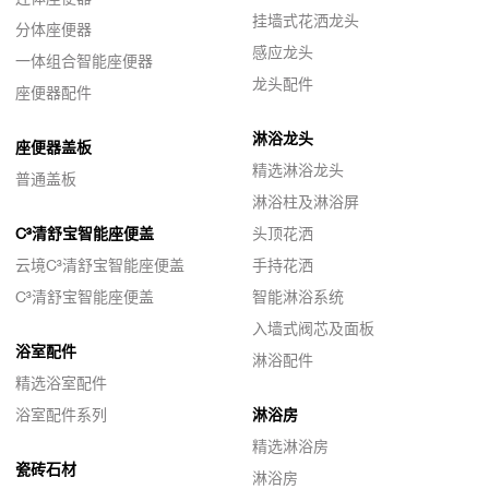
挂墙式花洒龙头
分体座便器
感应龙头
一体组合智能座便器
龙头配件
座便器配件
淋浴龙头
座便器盖板
精选淋浴龙头
普通盖板
淋浴柱及淋浴屏
C³清舒宝智能座便盖
头顶花洒
云境C³清舒宝智能座便盖
手持花洒
C³清舒宝智能座便盖
智能淋浴系统
入墙式阀芯及面板
浴室配件
淋浴配件
精选浴室配件
浴室配件系列
淋浴房
精选淋浴房
瓷砖石材
淋浴房