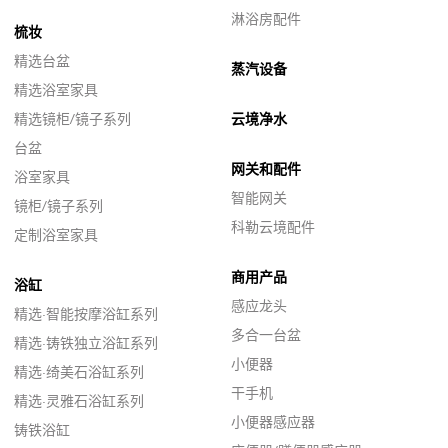
淋浴房配件
梳妆
精选台盆
蒸汽设备
精选浴室家具
精选镜柜/镜子系列
云境净水
台盆
网关和配件
浴室家具
智能网关
镜柜/镜子系列
科勒云境配件
定制浴室家具
商用产品
浴缸
感应龙头
精选·智能按摩浴缸系列
多合一台盆
精选·铸铁独立浴缸系列
小便器
精选·绮美石浴缸系列
干手机
精选·灵雅石浴缸系列
小便器感应器
铸铁浴缸