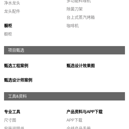
多功能料理机
净水龙头
除菌刀架
龙头配件
台上式蒸汽烤箱
橱柜
咖啡机
橱柜
项目甄选
甄选工程案例
甄选设计效果图
甄选设计师案例
工具&资料
专业工具
产品资料与APP下载
尺寸图
APP下载
安装说明书
全线产品手册