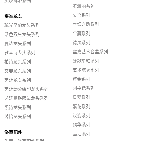
灵焕淋浴系列
罗雅丽系列
夏宫系列
浴室龙头
丝绸之路系列
琉光晶韵龙头系列
金蔓系列
活色双生龙头系列
德灵系列
曼达龙头系列
丝嘉艺术台盆系列
雅蒂诗龙头系列
莎歌星釉系列
柏诗龙头系列
艺术玻璃系列
艾非龙头系列
粹金系列
艺廷龙头系列
刺字绣系列
艺廷臻彩绘印龙头系列
星翠系列
艺廷曼联限量龙头系列
繁花系列
凯诗龙头系列
汉瓷系列
芮怡龙头系列
臻华系列
浴室配件
晶珀系列