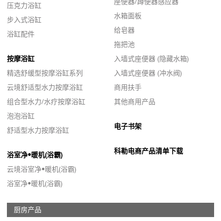
座便器/蹲便器感应器
压克力浴缸
水箱面板
步入式浴缸
给皂器
浴缸配件
拖把池
按摩浴缸
入墙式座便器 (隐藏水箱)
精选舒缓型按摩浴缸系列
入墙式座便器 (冲水阀)
云境舒适型水力按摩浴缸
商用扶手
组合型水力/水疗按摩浴缸
其他商用产品
泡泡浴缸
电子书架
舒适型水力按摩浴缸
科勒电商产品清单下载
浴室净•暖机(浴霸)
云境浴室净•暖机(浴霸)
浴室净•暖机(浴霸)
厨房产品