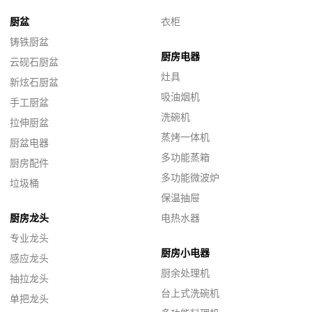
厨盆
衣柜
铸铁厨盆
厨房电器
云砚石厨盆
灶具
新炫石厨盆
吸油烟机
手工厨盆
洗碗机
拉伸厨盆
蒸烤一体机
厨盆电器
多功能蒸箱
厨房配件
多功能微波炉
垃圾桶
保温抽屉
厨房龙头
电热水器
专业龙头
厨房小电器
感应龙头
厨余处理机
抽拉龙头
台上式洗碗机
单把龙头