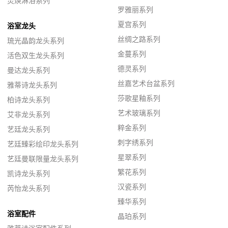
灵焕淋浴系列
罗雅丽系列
夏宫系列
浴室龙头
丝绸之路系列
琉光晶韵龙头系列
金蔓系列
活色双生龙头系列
德灵系列
曼达龙头系列
丝嘉艺术台盆系列
雅蒂诗龙头系列
莎歌星釉系列
柏诗龙头系列
艺术玻璃系列
艾非龙头系列
粹金系列
艺廷龙头系列
刺字绣系列
艺廷臻彩绘印龙头系列
星翠系列
艺廷曼联限量龙头系列
繁花系列
凯诗龙头系列
汉瓷系列
芮怡龙头系列
臻华系列
浴室配件
晶珀系列