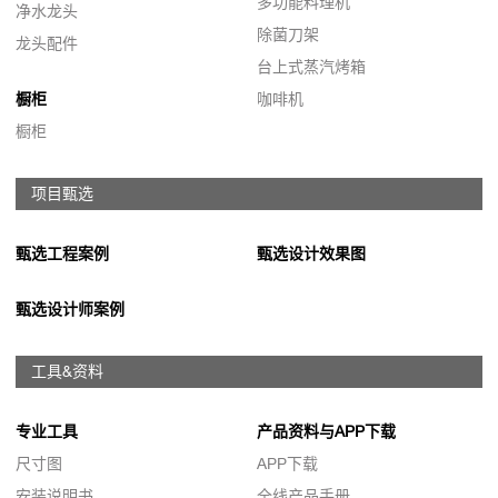
多功能料理机
净水龙头
除菌刀架
龙头配件
台上式蒸汽烤箱
橱柜
咖啡机
橱柜
项目甄选
甄选工程案例
甄选设计效果图
甄选设计师案例
工具&资料
专业工具
产品资料与APP下载
尺寸图
APP下载
安装说明书
全线产品手册