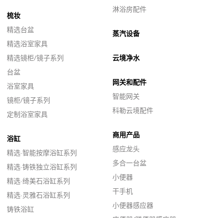
淋浴房配件
梳妆
精选台盆
蒸汽设备
精选浴室家具
精选镜柜/镜子系列
云境净水
台盆
网关和配件
浴室家具
智能网关
镜柜/镜子系列
科勒云境配件
定制浴室家具
商用产品
浴缸
感应龙头
精选·智能按摩浴缸系列
多合一台盆
精选·铸铁独立浴缸系列
小便器
精选·绮美石浴缸系列
干手机
精选·灵雅石浴缸系列
小便器感应器
铸铁浴缸