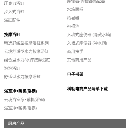
座便器/蹲便器感应器
压克力浴缸
水箱面板
步入式浴缸
给皂器
浴缸配件
拖把池
按摩浴缸
入墙式座便器 (隐藏水箱)
精选舒缓型按摩浴缸系列
入墙式座便器 (冲水阀)
云境舒适型水力按摩浴缸
商用扶手
组合型水力/水疗按摩浴缸
其他商用产品
泡泡浴缸
电子书架
舒适型水力按摩浴缸
科勒电商产品清单下载
浴室净•暖机(浴霸)
云境浴室净•暖机(浴霸)
浴室净•暖机(浴霸)
厨房产品