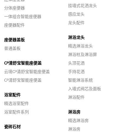
挂墙式花洒龙头
分体座便器
感应龙头
一体组合智能座便器
龙头配件
座便器配件
淋浴龙头
座便器盖板
精选淋浴龙头
普通盖板
淋浴柱及淋浴屏
C³清舒宝智能座便盖
头顶花洒
云境C³清舒宝智能座便盖
手持花洒
C³清舒宝智能座便盖
智能淋浴系统
入墙式阀芯及面板
浴室配件
淋浴配件
精选浴室配件
浴室配件系列
淋浴房
精选淋浴房
瓷砖石材
淋浴房