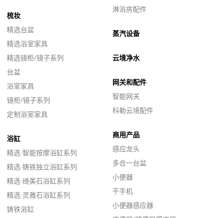
淋浴房配件
梳妆
精选台盆
蒸汽设备
精选浴室家具
精选镜柜/镜子系列
云境净水
台盆
网关和配件
浴室家具
智能网关
镜柜/镜子系列
科勒云境配件
定制浴室家具
商用产品
浴缸
感应龙头
精选·智能按摩浴缸系列
多合一台盆
精选·铸铁独立浴缸系列
小便器
精选·绮美石浴缸系列
干手机
精选·灵雅石浴缸系列
小便器感应器
铸铁浴缸