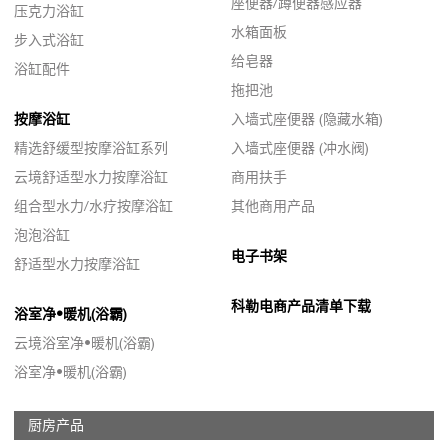
座便器/蹲便器感应器
压克力浴缸
水箱面板
步入式浴缸
给皂器
浴缸配件
拖把池
按摩浴缸
入墙式座便器 (隐藏水箱)
精选舒缓型按摩浴缸系列
入墙式座便器 (冲水阀)
云境舒适型水力按摩浴缸
商用扶手
组合型水力/水疗按摩浴缸
其他商用产品
泡泡浴缸
电子书架
舒适型水力按摩浴缸
科勒电商产品清单下载
浴室净•暖机(浴霸)
云境浴室净•暖机(浴霸)
浴室净•暖机(浴霸)
厨房产品