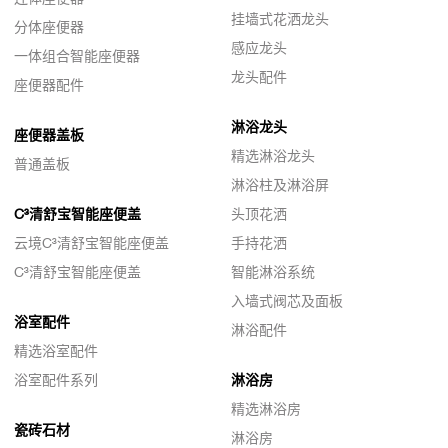
挂墙式花洒龙头
分体座便器
感应龙头
一体组合智能座便器
龙头配件
座便器配件
淋浴龙头
座便器盖板
精选淋浴龙头
普通盖板
淋浴柱及淋浴屏
C³清舒宝智能座便盖
头顶花洒
云境C³清舒宝智能座便盖
手持花洒
C³清舒宝智能座便盖
智能淋浴系统
入墙式阀芯及面板
浴室配件
淋浴配件
精选浴室配件
浴室配件系列
淋浴房
精选淋浴房
瓷砖石材
淋浴房