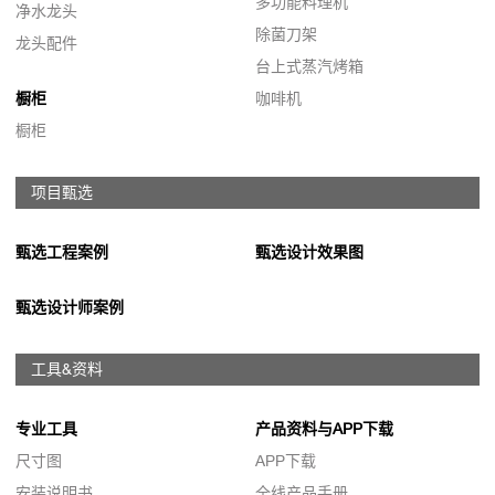
多功能料理机
净水龙头
除菌刀架
龙头配件
台上式蒸汽烤箱
橱柜
咖啡机
橱柜
项目甄选
甄选工程案例
甄选设计效果图
甄选设计师案例
工具&资料
专业工具
产品资料与APP下载
尺寸图
APP下载
安装说明书
全线产品手册