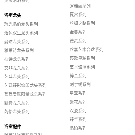
灵焕淋浴系列
罗雅丽系列
夏宫系列
浴室龙头
丝绸之路系列
琉光晶韵龙头系列
金蔓系列
活色双生龙头系列
德灵系列
曼达龙头系列
丝嘉艺术台盆系列
雅蒂诗龙头系列
莎歌星釉系列
柏诗龙头系列
艺术玻璃系列
艾非龙头系列
粹金系列
艺廷龙头系列
刺字绣系列
艺廷臻彩绘印龙头系列
星翠系列
艺廷曼联限量龙头系列
繁花系列
凯诗龙头系列
汉瓷系列
芮怡龙头系列
臻华系列
浴室配件
晶珀系列