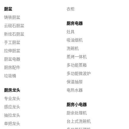
厨盆
衣柜
铸铁厨盆
厨房电器
云砚石厨盆
灶具
新炫石厨盆
吸油烟机
手工厨盆
洗碗机
拉伸厨盆
蒸烤一体机
厨盆电器
多功能蒸箱
厨房配件
多功能微波炉
垃圾桶
保温抽屉
厨房龙头
电热水器
专业龙头
厨房小电器
感应龙头
厨余处理机
抽拉龙头
台上式洗碗机
单把龙头