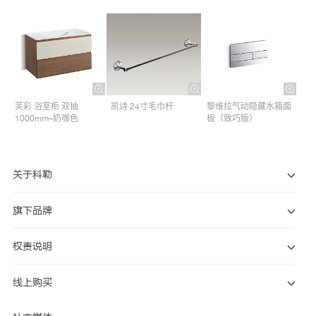
芙彩 浴室柜 双抽
凯诗 24寸毛巾杆​
黎维拉气动隐藏水箱面
1000mm–奶咖色
板（致巧版）
关于科勒
旗下品牌
权责说明
线上购买