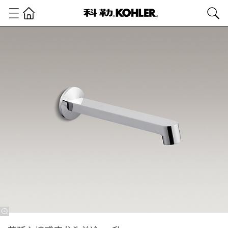
科
勒
精
选
精
选
商
用
产
品
感
应
龙
头
艺
廷
入
墙