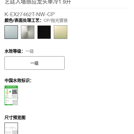
艺廷入墙感应龙头单冷1.9升
感
应
K-EX27462T-NW-CP
龙
颜色/表面处理工艺：
CP/抛光镀铬
头
单
冷
1.9
升
水效等级：
一级
一级
中国水效标识：
尺寸预览图