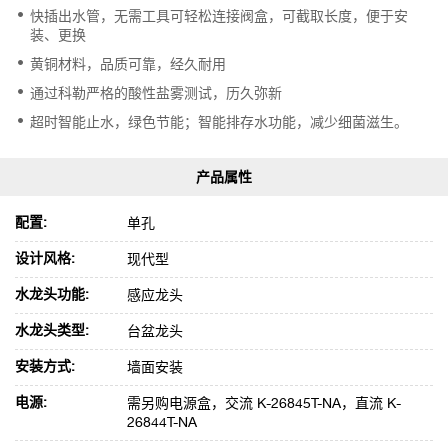
快插出水管，无需工具可轻松连接阀盒，可截取长度，便于安
装、更换
黄铜材料，品质可靠，经久耐用
通过科勒严格的酸性盐雾测试，历久弥新
超时智能止水，绿色节能；智能排存水功能，减少细菌滋生。
配置:
单孔
设计风格:
现代型
水龙头功能:
感应龙头
水龙头类型:
台盆龙头
安装方式:
墙面安装
电源:
需另购电源盒，交流 K-26845T-NA，直流 K-
26844T-NA