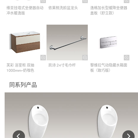
维亚挂墙式坐便器自动
依莱梳洗脸盆龙头
逸格加长型缓降坐便器
冲水暖逸版
盖板（舒立款）
芙彩 浴室柜 双抽
凯诗 24寸毛巾杆​
黎维拉气动隐藏水箱面
1000mm–奶咖色
板（致巧版）
同系列产品