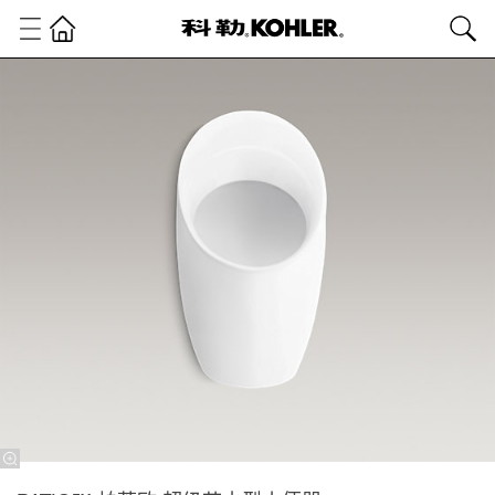
卫
浴
产
品
公
共
商
用
产
品
小
便
器
PATIO™
帕蒂欧
超级节
水型小
便器