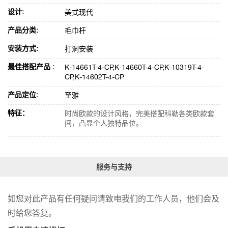
设计:
美式现代
产品分类:
毛巾杆
安装方式:
打洞安装
最佳搭配产品 :
K-14661T-4-CP,K-14660T-4-CP,K-10319T-4-
CP,K-14602T-4-CP
产品定位:
至雅
特征：
时尚欧款的设计风格，完美搭配科勒各类欧款套
间，凸显个人独特品位。
服务与支持
如您对此产品有任何疑问请致电我们的工作人员，他们会及
时给您答复。