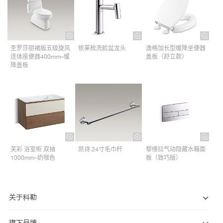
圣罗莎丽裙版五级旋风
依莱梳洗脸盆龙头
逸格加长型缓降坐便器
连体座便器400mm–缓
盖板（舒立款）
降盖板
芙彩 浴室柜 双抽
凯诗 24寸毛巾杆​
黎维拉气动隐藏水箱面
1000mm–奶咖色
板（致巧版）
关于科勒
旗下品牌