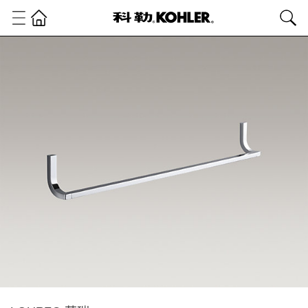
卫
浴
产
品
浴
室
配
件
浴
室
配
件
LOURE®
萝瑞 30