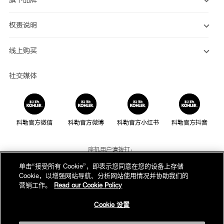
权责说明
线上购买
社交媒体
科勒官方微信
科勒官方微博
科勒官方小红书
科勒官方抖音
座机用户请拨打：
800-820-2628
单击“接受所有 Cookie”，即表示您同意在您的设备上存储
Cookie，以增强网站导航、分析网站使用情况并协助我们的
手机用户请拨打：
营销工作。
Read our Cookie Policy
400-820-2628
Cookie 设置
我们的电话服务时间为：
周一至周日，上午8点至晚上10点(法定节假日除外)