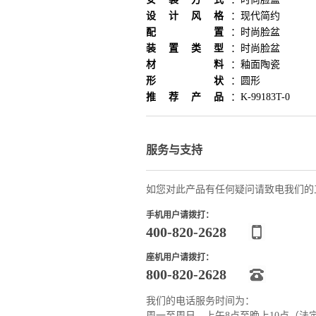
设计风格
：
现代简约
配置
：
时尚脸盆
装置类型
：
时尚脸盆
材料
：
釉面陶瓷
形状
：
圆形
推荐产品
：
K-99183T-0
服务与支持
如您对此产品有任何疑问请致电我们的
手机用户请拨打：
400-820-2628
座机用户请拨打：
800-820-2628
我们的电话服务时间为：
周一至周日，上午8点至晚上10点（法