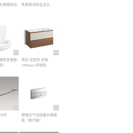
坐便器自动
依莱梳洗脸盆龙头
缓降坐便器
芙彩 浴室柜 双抽
款）
1000mm–奶咖色
巾杆​
黎维拉气动隐藏水箱面
板（致巧版）