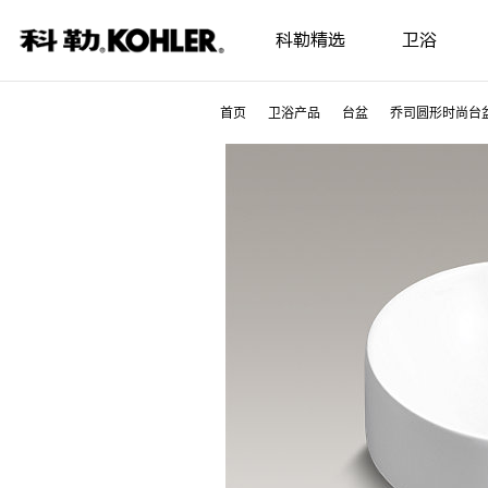
科勒精选
卫浴
首页
卫浴产品
台盆
乔司圆形时尚台