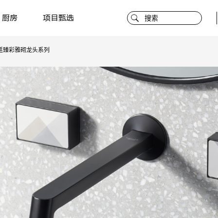
厨房
项目甄选
廷臻彩雅砌龙头系列