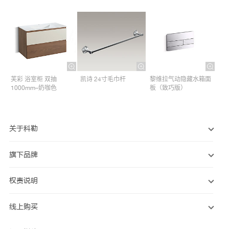
芙彩 浴室柜 双抽
凯诗 24寸毛巾杆​
黎维拉气动隐藏水箱面
1000mm–奶咖色
板（致巧版）
关于科勒
旗下品牌
权责说明
线上购买