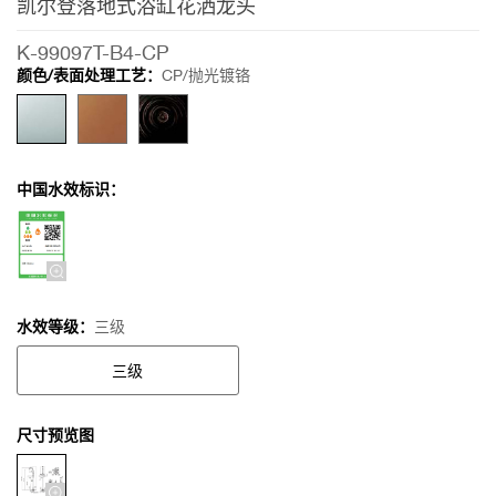
凯尔登落地式浴缸花洒龙头
浴
缸
K-99097T-B4-CP
花
颜色/表面处理工艺：
CP/抛光镀铬
洒
龙
头
中国水效标识：
水效等级：
三级
三级
尺寸预览图