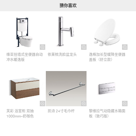
猜你喜欢
维亚挂墙式坐便器自动
依莱梳洗脸盆龙头
逸格加长型缓降坐便器
冲水暖逸版
盖板（舒立款）
芙彩 浴室柜 双抽
凯诗 24寸毛巾杆​
黎维拉气动隐藏水箱面
1000mm–奶咖色
板（致巧版）