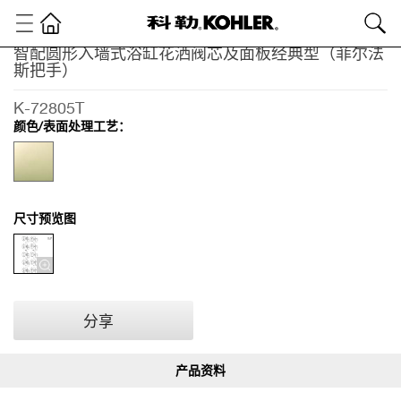
智配圆形入墙式浴缸花洒阀芯及面板经典型（菲尔法
科
斯把手）
勒
精
K-72805T
选
颜色/表面处理工艺：
精
选
淋
浴
产
尺寸预览图
品
智
配
阀
芯
分享
系
列
智配
圆形