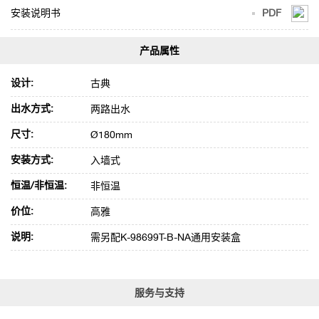
入墙
安装说明书
PDF
式浴
缸花
洒阀
芯及
设计:
古典
面板
经典
出水方式:
两路出水
型
（菲
尺寸:
Ø180mm
尔法
安装方式:
入墙式
斯把
手）
恒温/非恒温:
非恒温
价位:
高雅
说明:
需另配K-98699T-B-NA通用安装盒
服务与支持