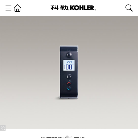
卫
浴
产
品
淋
浴
龙
头
智
能
淋
浴
系
统
DTV
prompt®
迅雨智能
操作面板