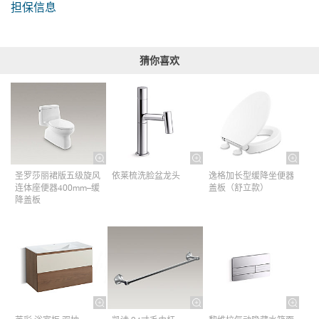
担保信息
猜你喜欢
圣罗莎丽裙版五级旋风
依莱梳洗脸盆龙头
逸格加长型缓降坐便器
连体座便器400mm–缓
盖板（舒立款）
降盖板