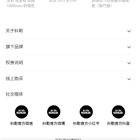
芙彩 浴室柜 双抽
凯诗 24寸毛巾杆​
黎维拉气动隐藏水箱面
1000mm–奶咖色
板（致巧版）
关于科勒
旗下品牌
权责说明
线上购买
社交媒体
科勒官方微信
科勒官方微博
科勒官方小红书
科勒官方抖音