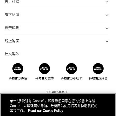
关于科勒
旗下品牌
权责说明
线上购买
社交媒体
科勒官方微信
科勒官方微博
科勒官方小红书
科勒官方抖音
座机用户请拨打：
800-820-2628
单击“接受所有 Cookie”，即表示您同意在您的设备上存储
Cookie，以增强网站导航、分析网站使用情况并协助我们的
手机用户请拨打：
营销工作。
Read our Cookie Policy
400-820-2628