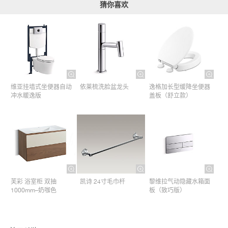
猜你喜欢
维亚挂墙式坐便器自动
依莱梳洗脸盆龙头
逸格加长型缓降坐便器
冲水暖逸版
盖板（舒立款）
芙彩 浴室柜 双抽
凯诗 24寸毛巾杆​
黎维拉气动隐藏水箱面
1000mm–奶咖色
板（致巧版）