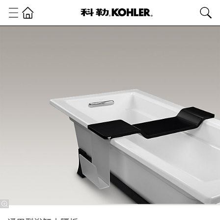
卫
浴
产
品
浴
缸
浴
缸
配
件
通
用
型
浴
缸
木
隔
板