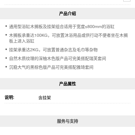
通用型浴缸木搁板及挂架组合适用于宽度≤800mm的浴缸
木搁板承重达100KG，可放置沐浴用品或供行动不便者坐在木搁
板上进入浴缸
挂架承重达2KG，可放置普通杂志及毛巾等杂物
自然木质纹理的深柚木色版产品可完美搭配瑞芙套间
沉稳大气的黑棕色版产品可完美搭配雅琦套间
说明:
含挂架
服务与支持