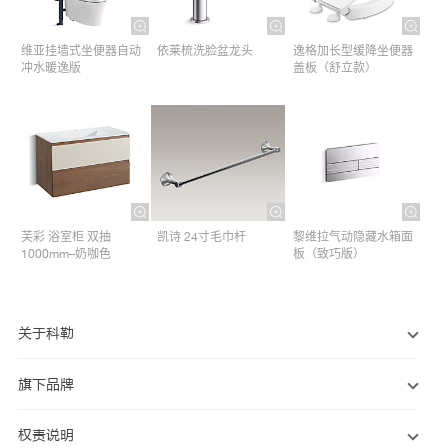
维亚挂墙式坐便器自动
依莱梳洗脸盆龙头
逸格加长型缓降坐便器
冲水暖逸版
盖板（舒立款）
芙彩 浴室柜 双抽
凯诗 24寸毛巾杆​
黎维拉气动隐藏水箱面
1000mm–奶咖色
板（致巧版）
关于科勒
旗下品牌
权责说明