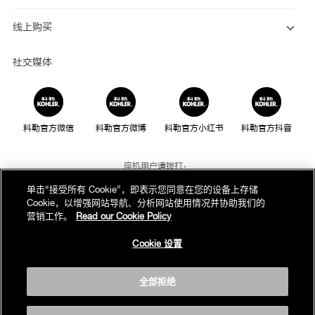
线上购买
社交媒体
科勒官方微信
科勒官方微博
科勒官方小红书
科勒官方抖音
座机用户请拨打：
800-820-2628
单击“接受所有 Cookie”，即表示您同意在您的设备上存储
Cookie，以增强网站导航、分析网站使用情况并协助我们的
手机用户请拨打：
营销工作。
Read our Cookie Policy
400-820-2628
Cookie 设置
我们的电话服务时间为：
周一至周日，上午8点至晚上10点(法定节假日除外)
全部拒绝
版权为科勒(中国)投资有限公司所有©2019