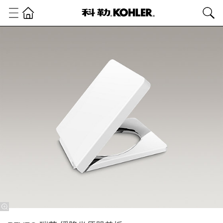
卫
浴
产
品
普
通
盖
板
普
通
盖
板
REVE®
瑞芙 缓
降坐便
器盖板