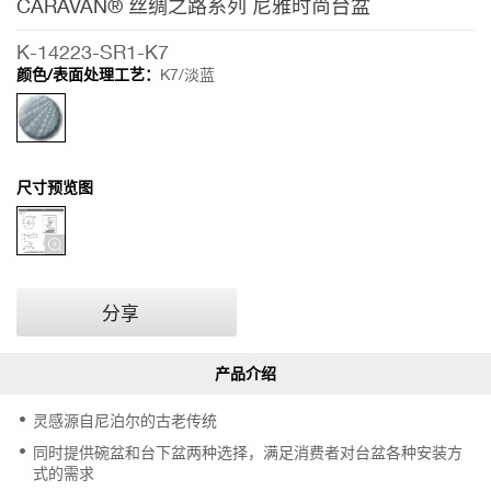
CARAVAN® 丝绸之路系列 尼雅时尚台盆
列 尼雅时尚
台盆
K-14223-SR1-K7
颜色/表面处理工艺：
K7/淡蓝
尺寸预览图
分享
灵感源自尼泊尔的古老传统
同时提供碗盆和台下盆两种选择，满足消费者对台盆各种安装方
式的需求