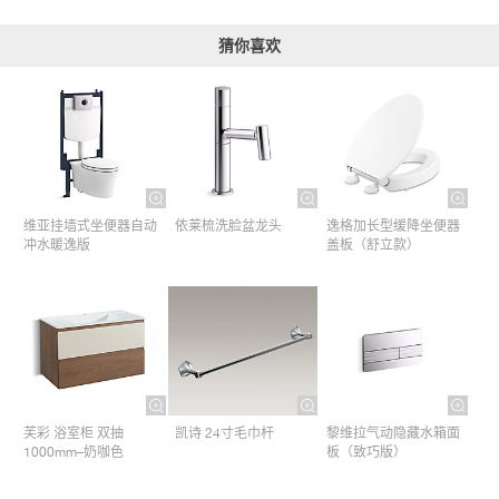
猜你喜欢
维亚挂墙式坐便器自动
依莱梳洗脸盆龙头
逸格加长型缓降坐便器
冲水暖逸版
盖板（舒立款）
芙彩 浴室柜 双抽
凯诗 24寸毛巾杆​
黎维拉气动隐藏水箱面
1000mm–奶咖色
板（致巧版）