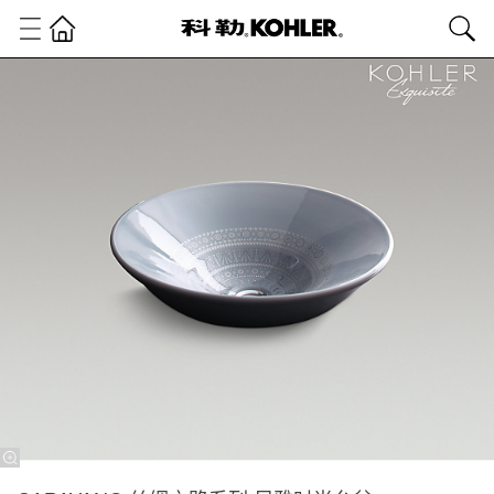
科
勒
精
选
精
选
艺
术
系
列
丝
绸
之
路
系
列
CARAVAN®
丝绸之路系