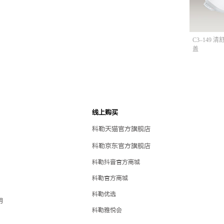
C3–149 
盖
线上购买
科勒天猫官方旗舰店
科勒京东官方旗舰店
科勒抖音官方商城
科勒官方商城
科勒优选
明
科勒雅悦会