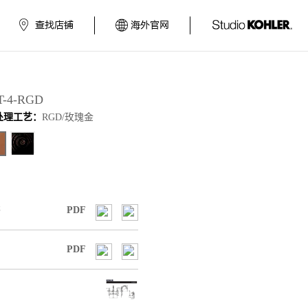
查找店铺
海外官网
T-4-RGD
处理工艺：
RGD/玫瑰金
书
PDF
PDF
图