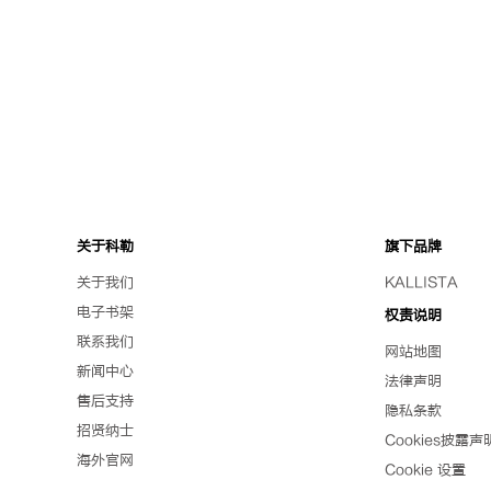
关于科勒
旗下品牌
关于我们
KALLISTA
电子书架
权责说明
联系我们
网站地图
新闻中心
法律声明
售后支持
隐私条款
招贤纳士
Cookies披露声
海外官网
Cookie 设置