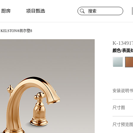
厨房
项目甄选
KELSTON®凯尔登8
K-13491
颜色/表面
安装说明
尺寸图
尺寸预览